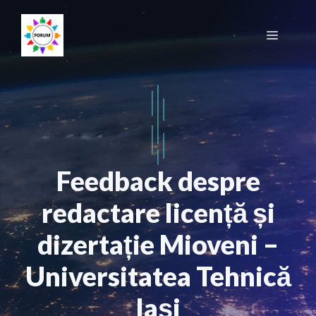
Sari
la
Meniu
conținut
Feedback despre
redactare licență și
dizertație Mioveni –
Universitatea Tehnică
Iași