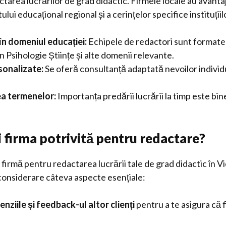
ctarea lucrărilor de grad didactic. Firmele locale au avanta
ului educațional regional și a cerințelor specifice instituțiil
în domeniul educației:
Echipele de redactori sunt formate d
n Psihologie Științe și alte domenii relevante.
rsonalizate:
Se oferă consultanță adaptată nevoilor individu
a termenelor:
Importanța predării lucrării la timp este bine
 firma potrivită pentru redactare?
 firmă pentru redactarea lucrării tale de grad didactic în V
 considerare câteva aspecte esențiale:
enziile și feedback-ul altor clienți
pentru a te asigura că f