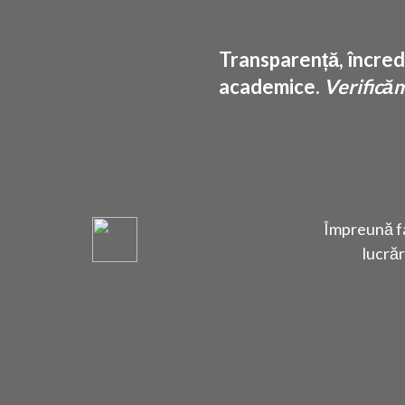
Transparență, încrede
academice.
Verificăm 
Împreună fa
lucrăr