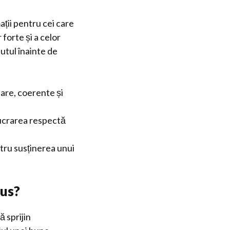
ții pentru cei care
forte și a celor
utul înainte de
lare, coerente și
lucrarea respectă
tru susținerea unui
Sus?
 sprijin