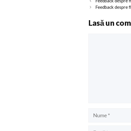
Feedback despre f
Feedback despre fi
Lasă un com
Comentariu
Nume
Email