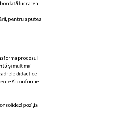
 abordată lucrarea
rii, pentru a putea
ransforma procesul
ntă și mult mai
 cadrele didactice
erente și conforme
consolidezi poziția