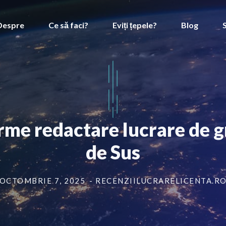
Despre
Ce să faci?
Eviți țepele?
Blog
rme redactare lucrare de g
de Sus
OCTOMBRIE 7, 2025
- RECENZIILUCRARELICENTA.R