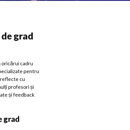
 de grad
a oricărui cadru
pecializate pentru
 reflecte cu
lți profesori și
zate și feedback
e grad