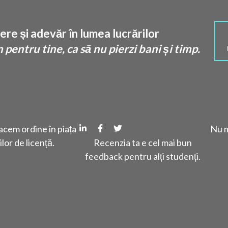
re și adevăr în lumea lucrărilor
pentru tine, ca să nu pierzi bani și timp.
cem ordine în piața
Nu m
ilor de licență.
Recenzia ta e cel mai bun
feedback pentru alți studenți.