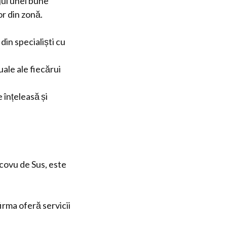
jul unei bune
or din zonă.
in specialiști cu
ale ale fiecărui
 înțeleasă și
icovu de Sus, este
irma oferă servicii