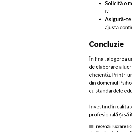
Solicită o 
ta.
Asigură-te 
ajusta conți
Concluzie
În final, alegerea 
de elaborare a lucr
eficientă. Printr-u
din domeniul Psihol
cu standardele edu
Investind în calitat
profesională și să 
Categorii
recenzii lucrare li