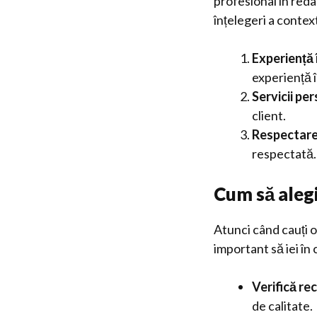
profesional în reda
înțelegeri a context
Experiență 
experiență î
Servicii pe
client.
Respectare
respectată.
Cum să alegi
Atunci când cauți o
important să iei în
Verifică rec
de calitate.