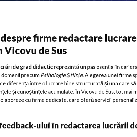
despre firme redactare lucrare
n Vicovu de Sus
ucrări de grad didactic
reprezintă un pas esențial în carier
 în domenii precum
Psihologie Științe
. Alegerea unei firme s
e diferența între o lucrare bine structurată și una care să
le și cunoștințele acumulate. În Vicovu de Sus, tot mai mu
 colaboreze cu firme dedicate, care oferă servicii personali
eedback-ului în redactarea lucrării d