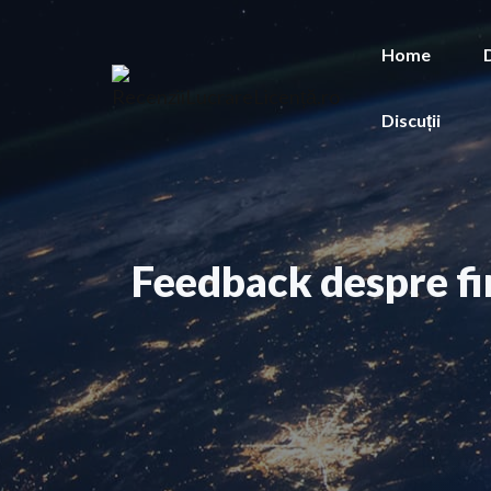
Sari
la
Home
conținut
Discuții
Feedback despre fi