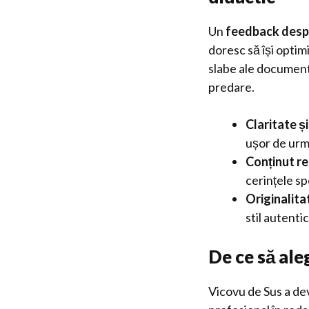
Un
feedback desp
doresc să își optim
slabe ale documentu
predare.
Claritate ș
ușor de urm
Conținut re
cerințele sp
Originalita
stil autentic
De ce să ale
Vicovu de Sus a de