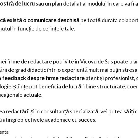
mostră de lucru
sau un plan detaliat al modului în care va fi
că există o comunicare deschisă
pe toată durata colaboră
nutul în funcție de cerințele tale.
unei firme de redactare potrivite în Vicovu de Sus poate t
ării de grad didactic într-o experiență mult mai puțin stresa
n
feedback despre firme redactare
atent și profesionist,
ogie Științe pot beneficia de lucrări bine structurate, co
caționale actuale.
ea redactării și în consultanță specializată, vei putea să îți 
îți atingi obiectivele academice cu succes.
centa