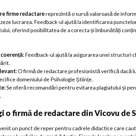
re firme redactare
reprezintă o sursă valoroasă de informa
izeze lucrarea. Feedback-ul ajută la identificarea punctelor 
lui, oferind posibilitatea de a corecta și îmbunătăți conțin
i coerență:
Feedback-ul ajută la asigurarea unei structuri c
ărit.
levant:
O firmă de redactare profesionistă verifică dacă 
ecifice domeniului de Psihologie Științe.
te:
Se oferă recomandări pentru evitarea plagiatului și pen
.
gi o firmă de redactare din Vicovu de 
venit un punct de reper pentru cadrele didactice care caută