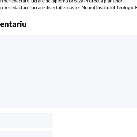
irme redactare lucrare de diplomă Breaza Protecția plantelor
rme redactare lucrare disertație master Neamț Institutul Teologic 
entariu