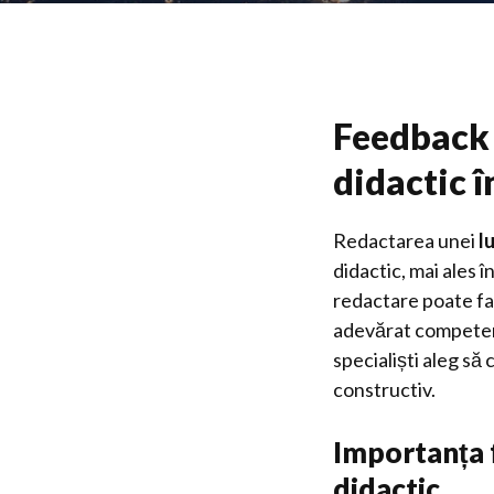
Feedback 
didactic î
Redactarea unei
l
didactic, mai ales
redactare poate fac
adevărat competențe
specialiști aleg să
constructiv.
Importanța f
didactic