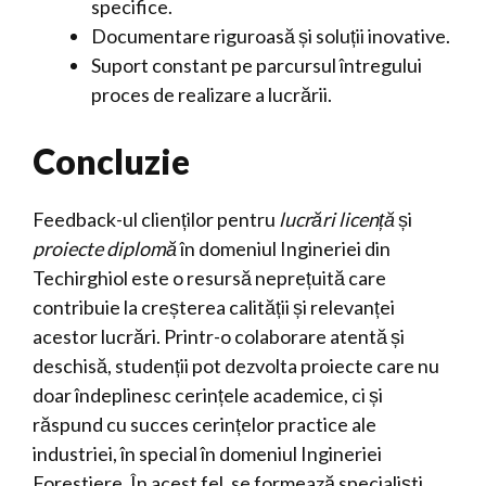
specifice.
Documentare riguroasă și soluții inovative.
Suport constant pe parcursul întregului
proces de realizare a lucrării.
Concluzie
Feedback-ul clienților pentru
lucrări licență
și
proiecte diplomă
în domeniul Ingineriei din
Techirghiol este o resursă neprețuită care
contribuie la creșterea calității și relevanței
acestor lucrări. Printr-o colaborare atentă și
deschisă, studenții pot dezvolta proiecte care nu
doar îndeplinesc cerințele academice, ci și
răspund cu succes cerințelor practice ale
industriei, în special în domeniul Ingineriei
Forestiere. În acest fel, se formează specialiști