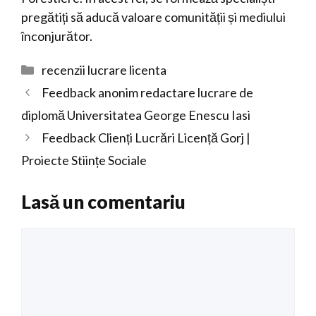
pregătiți să aducă valoare comunității și mediului
înconjurător.
Categorii
recenzii lucrare licenta
Feedback anonim redactare lucrare de
diplomă Universitatea George Enescu Iasi
Feedback Clienți Lucrări Licență Gorj |
Proiecte Stiințe Sociale
Lasă un comentariu
Comentariu