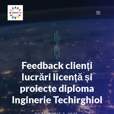
Sari
la
Meniu
conținut
Feedback clienți
lucrări licență și
proiecte diploma
Inginerie Techirghiol