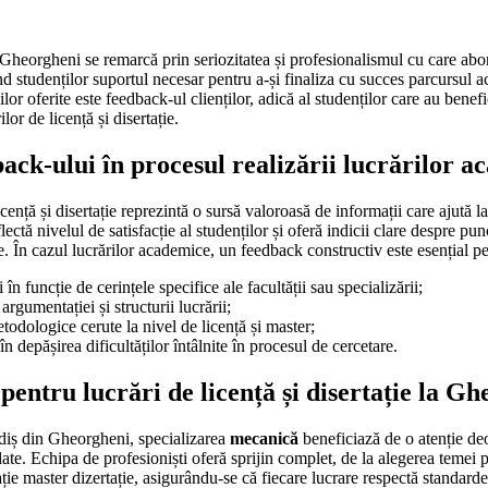
Gheorgheni se remarcă prin seriozitatea și profesionalismul cu care abor
rind studenților suportul necesar pentru a-și finaliza cu succes parcursul
iilor oferite este feedback-ul clienților, adică al studenților care au benef
lor de licență și disertație.
ack-ului în procesul realizării lucrărilor a
icență și disertație reprezintă o sursă valoroasă de informații care ajută 
flectă nivelul de satisfacție al studenților și oferă indicii clare despre pun
e. În cazul lucrărilor academice, un feedback constructiv este esențial pe
în funcție de cerințele specifice ale facultății sau specializării;
 argumentației și structurii lucrării;
etodologice cerute la nivel de licență și master;
în depășirea dificultăților întâlnite în procesul de cercetare.
 pentru lucrări de licență și disertație la G
diș din Gheorgheni, specializarea
mecanică
beneficiază de o atenție de
te. Echipa de profesioniști oferă sprijin complet, de la alegerea temei p
tație master dizertație, asigurându-se că fiecare lucrare respectă standa