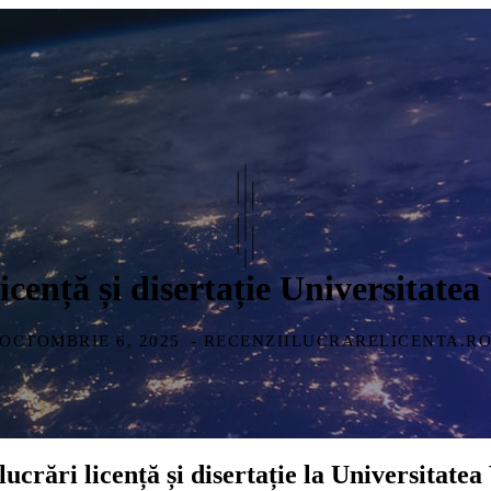
licență și disertație Universitate
OCTOMBRIE 6, 2025
- RECENZIILUCRARELICENTA.R
lucrări licență și disertație la Universitatea