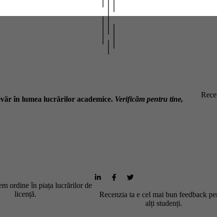
Recen
văr în lumea lucrărilor academice.
Verificăm pentru tine,
m ordine în piața lucrărilor de
licență.
Recenzia ta e cel mai bun feedback pe
alți studenți.