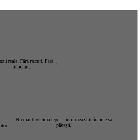
zii reale. Fără riscuri. Fără
minciuni.
Nu mai fi victima țepei – informează-te înainte să
plătești.
ntru