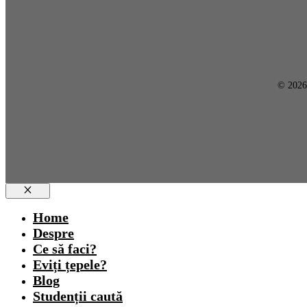
© 202
Close
Home
Despre
Ce să faci?
Eviți țepele?
Blog
Studenții caută