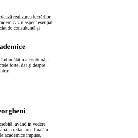
dează realizarea lucrărilor
 academic. Un aspect esențial
iciat de consultanță și
cademice
la îmbunătățirea continuă a
ctele forte, dar și despre
ntru:
heorgheni
osebită, având în vedere
ână la redactarea finală a
rdele academice impuse.