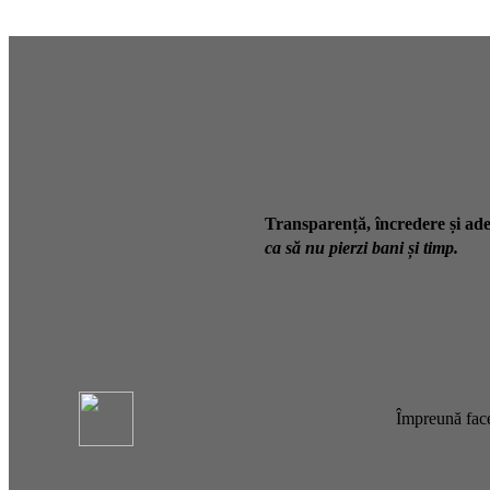
Transparență, încredere și ade
ca să nu pierzi bani și timp.
Împreună face