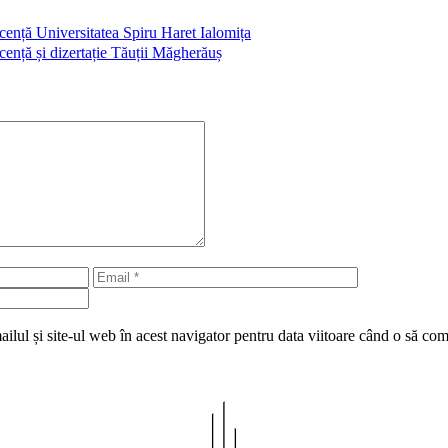
icență Universitatea Spiru Haret Ialomița
icență și dizertație Tăuții Măgherăuș
Email
Site
web
lul și site-ul web în acest navigator pentru data viitoare când o să co