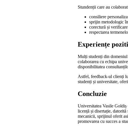
Stundenții care au colaborat 
consiliere personalizat
sprijin metodologic în
corectură și verificar
respectarea termenelo
Experiențe poziti
Mulți studenți din domeniul 
colaborarea cu echipa univer
disponibilitatea consultanțil
Astfel, feedback-ul clienți l
studenți și universitate, of
Concluzie
Universitatea Vasile Goldiș 
licență și disertație, datori
mecanicii, sprijinul oferit a
promovarea cu succes a studi