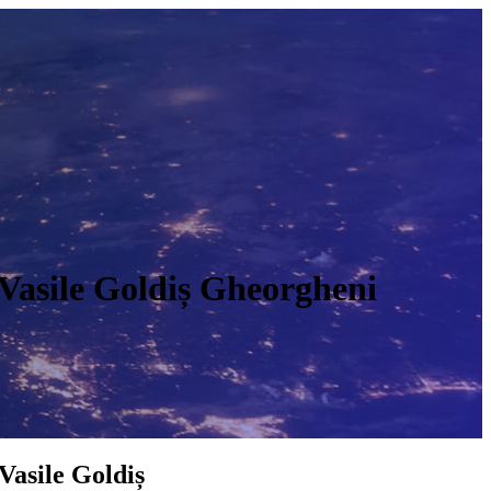
a Vasile Goldiș Gheorgheni
O
 Vasile Goldiș