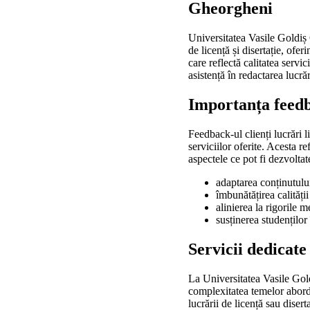
Gheorgheni
Universitatea Vasile Goldiș 
de licență și disertație, ofe
care reflectă calitatea servic
asistență în redactarea lucrări
Importanța feedb
Feedback-ul clienți lucrări l
serviciilor oferite. Acesta re
aspectele ce pot fi dezvoltat
adaptarea conținutului 
îmbunătățirea calității
alinierea la rigorile m
susținerea studenților 
Servicii dedicate
La Universitatea Vasile Gol
complexitatea temelor aborda
lucrării de licență sau diser