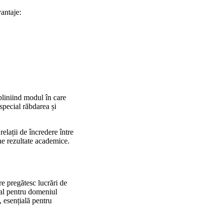
vantaje:
bliniind modul în care
special răbdarea și
relații de încredere între
une rezultate academice.
e pregătesc lucrări de
cial pentru domeniul
, esențială pentru