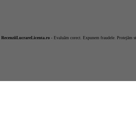
6
RecenziiLucrareLicenta.ro
- Evaluăm corect. Expunem fraudele. Protejăm st