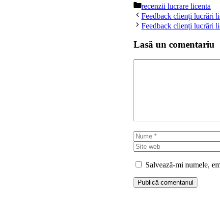
Categorii
recenzii lucrare licenta
Feedback clienți lucrări l
Feedback clienți lucrări l
Lasă un comentariu
Comentariu
Nume
Salvează-mi numele, emai