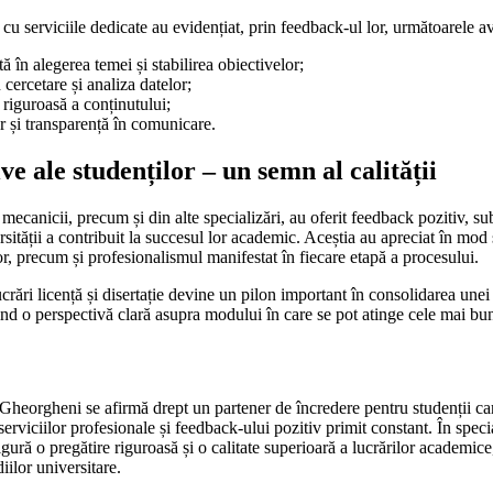
cu serviciile dedicate au evidențiat, prin feedback-ul lor, următoarele a
ă în alegerea temei și stabilirea obiectivelor;
 cercetare și analiza datelor;
e riguroasă a conținutului;
r și transparență în comunicare.
ve ale studenților – un semn al calității
mecanicii, precum și din alte specializări, au oferit feedback pozitiv, su
sității a contribuit la succesul lor academic. Aceștia au apreciat în mod 
or, precum și profesionalismul manifestat în fiecare etapă a procesului.
ucrări licență și disertație devine un pilon important în consolidarea unei 
erind o perspectivă clară asupra modului în care se pot atinge cele mai b
Gheorgheni se afirmă drept un partener de încredere pentru studenții car
tă serviciilor profesionale și feedback-ului pozitiv primit constant. În spe
sigură o pregătire riguroasă și o calitate superioară a lucrărilor academice
ilor universitare.