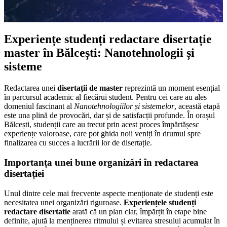
Experiențe studenți redactare disertație
master în Bălcești: Nanotehnologii și
sisteme
Redactarea unei
disertații de master
reprezintă un moment esențial
în parcursul academic al fiecărui student. Pentru cei care au ales
domeniul fascinant al
Nanotehnologiilor și sistemelor
, această etapă
este una plină de provocări, dar și de satisfacții profunde. În orașul
Bălcești, studenții care au trecut prin acest proces împărtășesc
experiențe valoroase, care pot ghida noii veniți în drumul spre
finalizarea cu succes a lucrării lor de disertație.
Importanța unei bune organizări în redactarea
disertației
Unul dintre cele mai frecvente aspecte menționate de studenți este
necesitatea unei organizări riguroase.
Experiențele studenți
redactare disertatie
arată că un plan clar, împărțit în etape bine
definite, ajută la menținerea ritmului și evitarea stresului acumulat în