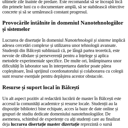
ultimele zile înainte de predare. Este recomandat să se înceapă încă
din primele luni cu o documentare amplă, să se stabilească obiective
concrete și să se urmărească constant progresul.
Provocările întâlnite în domeniul Nanotehnologiilor
și sistemelor
Lucrarea de disertație în domeniul
Nanotehnologii și sisteme
implică
adesea cercetări complexe și utilizarea unor tehnologii avansate.
Studenții din Bălcești subliniază că, pe lângă partea teoretică, este
nevoie de răbdare și perseverență pentru a înțelege și aplica
metodele experimentale specifice. De multe ori, întâmpinarea unor
dificultăți în laborator sau în interpretarea datelor poate părea
copleșitoare, însă sprijinul coordonatorului și colaborarea cu colegii
sunt resurse esențiale pentru depășirea acestor obstacole.
Resurse și suport local în Bălcești
Un alt aspect pozitiv al redactării lucrării de master în Bălcești este
accesul la comunități academice și resurse locale. Studenții au la
dispoziție biblioteci bine echipate, acces la baze de date online și
grupuri de studiu dedicate domeniului nanotehnologiilor. De
asemenea, schimbul de experiențe cu alți studenți care au finalizat
deja
lucrarea disertație master dizertație
reprezintă o sursă