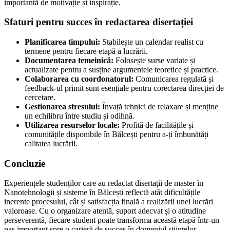
importantă de motivație și inspirație.
Sfaturi pentru succes în redactarea disertației
Planificarea timpului:
Stabilește un calendar realist cu
termene pentru fiecare etapă a lucrării.
Documentarea temeinică:
Folosește surse variate și
actualizate pentru a susține argumentele teoretice și practice.
Colaborarea cu coordonatorul:
Comunicarea regulată și
feedback-ul primit sunt esențiale pentru corectarea direcției de
cercetare.
Gestionarea stresului:
Învață tehnici de relaxare și menține
un echilibru între studiu și odihnă.
Utilizarea resurselor locale:
Profită de facilitățile și
comunitățile disponibile în Bălcești pentru a-ți îmbunătăți
calitatea lucrării.
Concluzie
Experiențele studenților care au redactat disertații de master în
Nanotehnologii și sisteme în Bălcești reflectă atât dificultățile
inerente procesului, cât și satisfacția finală a realizării unei lucrări
valoroase. Cu o organizare atentă, suport adecvat și o atitudine
perseverentă, fiecare student poate transforma această etapă într-un
pas important spre o carieră de succes în domeniul științelor