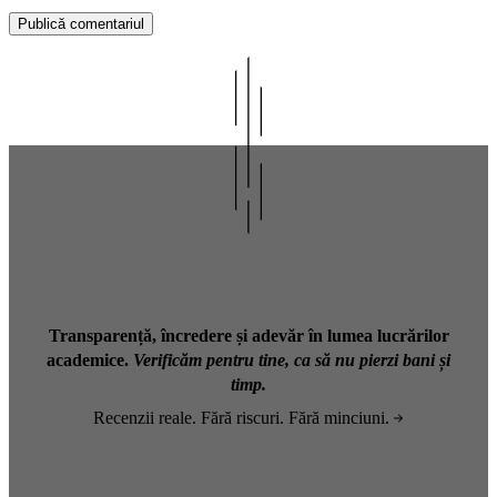
Transparență, încredere și adevăr în lumea lucrărilor
academice.
Verificăm pentru tine, ca să nu pierzi bani și
timp.
Recenzii reale. Fără riscuri. Fără minciuni.