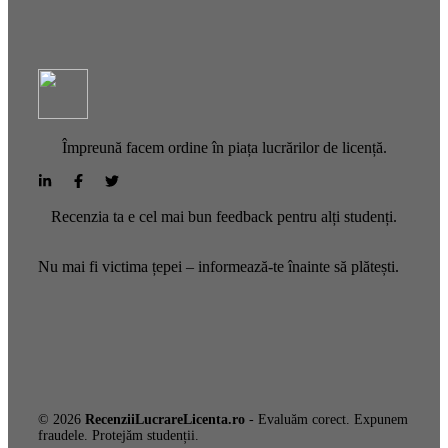
Împreună facem ordine în piața lucrărilor de licență.
Recenzia ta e cel mai bun feedback pentru alți studenți.
Nu mai fi victima țepei – informează-te înainte să plătești.
© 2026
RecenziiLucrareLicenta.ro
- Evaluăm corect. Expunem
fraudele. Protejăm studenții.