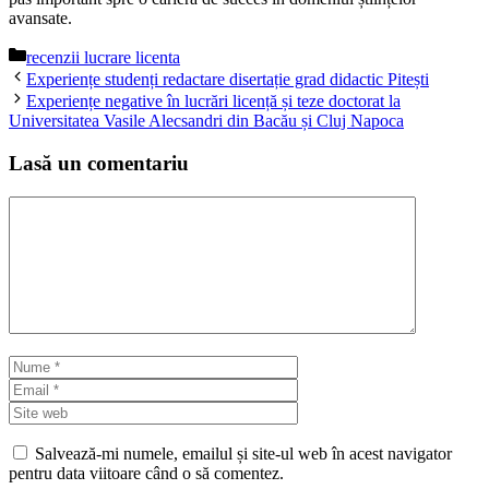
avansate.
Categorii
recenzii lucrare licenta
Experiențe studenți redactare disertație grad didactic Pitești
Experiențe negative în lucrări licență și teze doctorat la
Universitatea Vasile Alecsandri din Bacău și Cluj Napoca
Lasă un comentariu
Comentariu
Nume
Email
Site
web
Salvează-mi numele, emailul și site-ul web în acest navigator
pentru data viitoare când o să comentez.