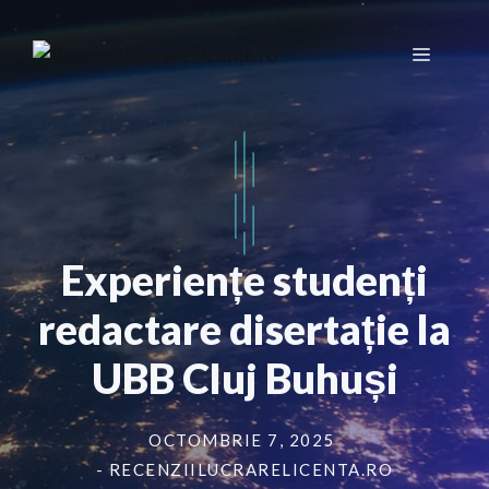
Sari
la
Meniu
conținut
Experiențe studenți
redactare disertație la
UBB Cluj Buhuși
OCTOMBRIE 7, 2025
- RECENZIILUCRARELICENTA.RO