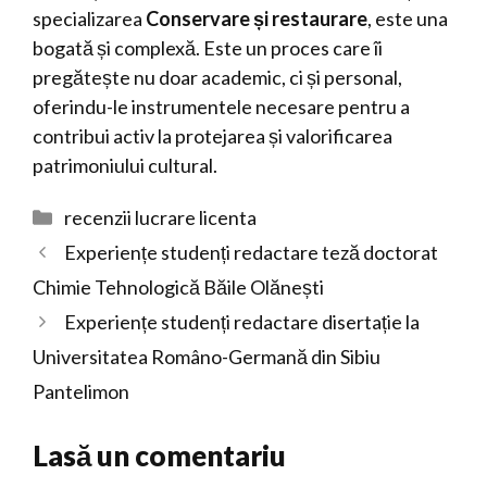
specializarea
Conservare și restaurare
, este una
bogată și complexă. Este un proces care îi
pregătește nu doar academic, ci și personal,
oferindu-le instrumentele necesare pentru a
contribui activ la protejarea și valorificarea
patrimoniului cultural.
Categorii
recenzii lucrare licenta
Experiențe studenți redactare teză doctorat
Chimie Tehnologică Băile Olănești
Experiențe studenți redactare disertație la
Universitatea Româno-Germană din Sibiu
Pantelimon
Lasă un comentariu