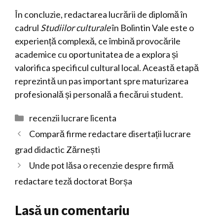
În concluzie, redactarea lucrării de diplomă în
cadrul
Studiilor culturale
în Bolintin Vale este o
experiență complexă, ce îmbină provocările
academice cu oportunitatea de a explora și
valorifica specificul cultural local. Această etapă
reprezintă un pas important spre maturizarea
profesională și personală a fiecărui student.
Categorii
recenzii lucrare licenta
Compară firme redactare disertații lucrare
grad didactic Zărnești
Unde pot lăsa o recenzie despre firmă
redactare teză doctorat Borșa
Lasă un comentariu