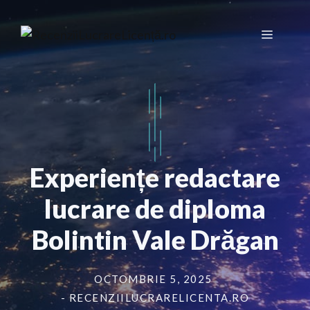
Sari
la
Meniu
conținut
Experiențe redactare
lucrare de diploma
Bolintin Vale Drăgan
OCTOMBRIE 5, 2025
- RECENZIILUCRARELICENTA.RO