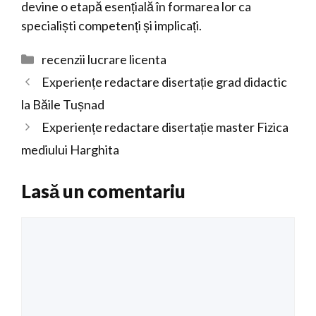
devine o etapă esențială în formarea lor ca
specialiști competenți și implicați.
Categorii
recenzii lucrare licenta
Experiențe redactare disertație grad didactic
la Băile Tușnad
Experiențe redactare disertație master Fizica
mediului Harghita
Lasă un comentariu
Comentariu