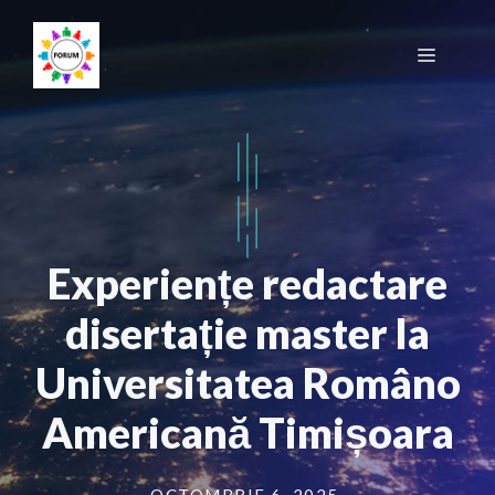
Sari
la
Meniu
conținut
Experiențe redactare
disertație master la
Universitatea Româno
Americană Timișoara