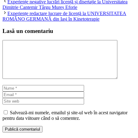
Experiențe negative lucrări licență și disertație la Universitatea
Dimitrie Cantemir Târgu Mureș Eforie
Experiențe redactare lucrare de licență la UNIVERSITATEA
ROMÂNO GERMANĂ din Iași în Kinetoterapie
Lasă un comentariu
Comentariu
Nume
Email
Site
web
Salvează-mi numele, emailul și site-ul web în acest navigator
pentru data viitoare când o să comentez.