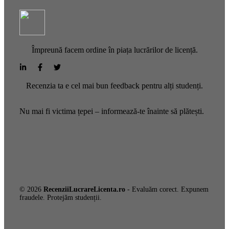
Împreună facem ordine în piața lucrărilor de licență.
Recenzia ta e cel mai bun feedback pentru alți studenți.
Nu mai fi victima țepei – informează-te înainte să plătești.
© 2026
RecenziiLucrareLicenta.ro
- Evaluăm corect. Expunem
fraudele. Protejăm studenții.