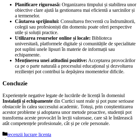
Planificare riguroasă:
Organizarea timpului și stabilirea unor
obiective clare ajută la gestionarea mai eficientă a sarcinilor și
a termenelor.
Căutarea sprijinului:
Consultarea frecventă cu îndrumătorii,
colegii sau profesioniști din domeniu poate oferi perspective
utile și soluții practice.
Utilizarea resurselor online și locale:
Biblioteca
universitară, platformele digitale și comunitățile de specialitate
pot suplini unele lipsuri în materie de informații sau
echipamente.
Menținerea unei atitudini pozitive:
Acceptarea provocărilor
ca pe o parte naturală a procesului educațional și dezvoltarea
rezilienței pot contribui la depășirea momentelor dificile.
Concluzie
Experiențele negative legate de lucrările de licență în domeniul
Instalații și echipamente
din Curtici sunt reale și pot pune serioase
obstacole în calea succesului academic. Totuși, prin conștientizarea
acestor probleme și adoptarea unor metode proactive, studenții pot
transforma aceste provocări în lecții valoroase, care să le întărească
atât competențele profesionale, cât și pe cele personale.
Categorii
recenzii lucrare licenta