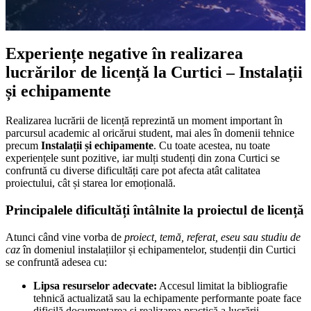
Experiențe negative în realizarea
lucrărilor de licență la Curtici – Instalații
și echipamente
Realizarea lucrării de licență reprezintă un moment important în
parcursul academic al oricărui student, mai ales în domenii tehnice
precum
Instalații și echipamente
. Cu toate acestea, nu toate
experiențele sunt pozitive, iar mulți studenți din zona Curtici se
confruntă cu diverse dificultăți care pot afecta atât calitatea
proiectului, cât și starea lor emoțională.
Principalele dificultăți întâlnite la proiectul de licență
Atunci când vine vorba de
proiect, temă, referat, eseu sau studiu de
caz
în domeniul instalațiilor și echipamentelor, studenții din Curtici
se confruntă adesea cu:
Lipsa resurselor adecvate:
Accesul limitat la bibliografie
tehnică actualizată sau la echipamente performante poate face
dificilă documentarea și realizarea practică a lucrării.