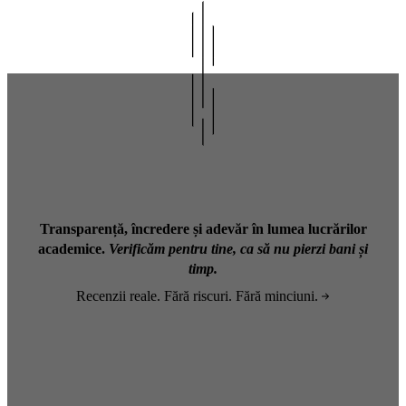
Transparență, încredere și adevăr în lumea lucrărilor
academice.
Verificăm pentru tine, ca să nu pierzi bani și
timp.
Recenzii reale. Fără riscuri. Fără minciuni.