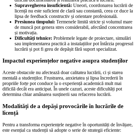
Supravegherea insuficientă:
Uneori, coordonarea lucrării de
licență nu este suficient de clară sau constantă, ceea ce duce la
lipsa de feedback constructiv și orientare profesională.
Presiunea timpului:
Termenele limită stricte și volumul mare
de muncă pot genera stres considerabil, afectând concentrarea
și motivația.
Dificultăți tehnice:
Problemele legate de proiectare, simulări
sau implementarea practică a instalațiilor pot întârzia progresul
lucrării și pot fi greu de depășit fără suport specializat.
Impactul experiențelor negative asupra studenților
Aceste obstacole nu afectează doar calitatea lucrării, ci și starea
mentală a studenților. Frustrarea, anxietatea și lipsa încrederii în
propriile forțe pot conduce la o experiență academică mult mai
dificilă decât era anticipat. În unele cazuri, aceste dificultăți pot
determina chiar amânarea susținerii sau refacerea lucrării.
Modalități de a depăși provocările în lucrările de
licență
Pentru a transforma experiențele negative în oportunități de învățare,
este esențial ca studenții să adopte o serie de strategii eficiente: