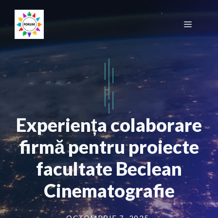
Sari
la
Meniu
conținut
Experiența colaborare
firmă pentru proiecte
facultate Beclean
Cinematografie