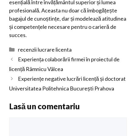
esențială între învățământul superior și lumea
profesională. Aceasta nu doar că îmbogățește
bagajul de cunoștințe, dar și modelează atitudinea
și competențele necesare pentru o carieră de
succes.
Categorii
recenzii lucrare licenta
Experiența colaborării firmei în proiectul de
licență Râmnicu Vâlcea
Experiențe negative lucrări licență și doctorat
Universitatea Politehnica București Prahova
Lasă un comentariu
Comentariu