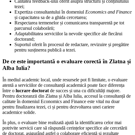
Calitatea feedback-ului oferit asupra structurii și conținutului
tezei;
Expertiza consultantului în domeniul
Economics and Finance
și capacitatea sa de a ghida cercetarea;
Respectarea termenelor și comunicarea transparentă pe tot
parcursul colaborării;
Adaptabilitatea serviciilor la nevoile specifice ale fiecărui
doctorand;
Suportul oferit în procesul de redactare, revizuire și pregătire
pentru susținerea publică a tezei.
De ce este importantă o evaluare corectă în Zlatna și
Alba Iulia?
În mediul academic local, unde resursele pot fi limitate, o evaluare
atentă a serviciilor de consultanță academică poate face diferența
între o
lucrare doctorat
de succes și una cu dificultăți majore.
Pentru doctoranzii din Zlatna și Alba Iulia, accesul la consultanță de
calitate în domeniul Economics and Finance este vital nu doar
pentru finalizarea tezei, ci și pentru dezvoltarea unei cariere
academice solide.
În plus, o evaluare bine realizată ajută la identificarea celor mai
potrivite servicii care să răspundă cerințelor specifice ale cercetării
de doctorat, asigurând astfel o colaborare eficientă și rezultate