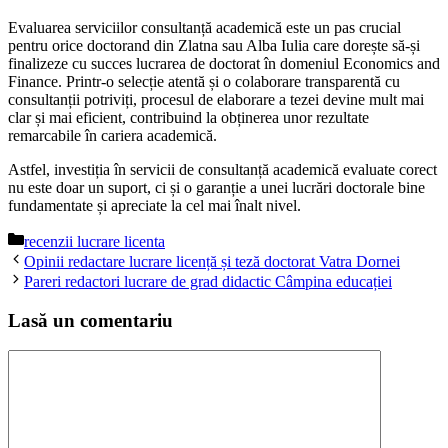
Evaluarea serviciilor consultanță academică este un pas crucial
pentru orice doctorand din Zlatna sau Alba Iulia care dorește să-și
finalizeze cu succes lucrarea de doctorat în domeniul Economics and
Finance. Printr-o selecție atentă și o colaborare transparentă cu
consultanții potriviți, procesul de elaborare a tezei devine mult mai
clar și mai eficient, contribuind la obținerea unor rezultate
remarcabile în cariera academică.
Astfel, investiția în servicii de consultanță academică evaluate corect
nu este doar un suport, ci și o garanție a unei lucrări doctorale bine
fundamentate și apreciate la cel mai înalt nivel.
Categorii
recenzii lucrare licenta
Opinii redactare lucrare licență și teză doctorat Vatra Dornei
Pareri redactori lucrare de grad didactic Câmpina educației
Lasă un comentariu
Comentariu