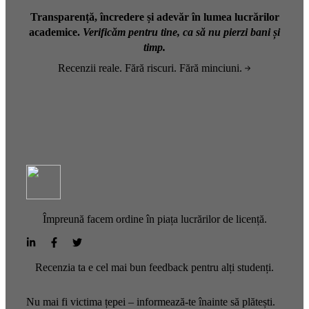
Transparență, încredere și adevăr în lumea lucrărilor
academice.
Verificăm pentru tine, ca să nu pierzi bani și
timp.
Recenzii reale. Fără riscuri. Fără minciuni.
Împreună facem ordine în piața lucrărilor de licență.
Recenzia ta e cel mai bun feedback pentru alți studenți.
Nu mai fi victima țepei – informează-te înainte să plătești.