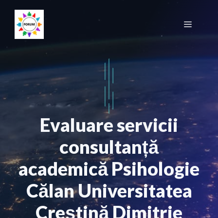
Sari
la
Meniu
conținut
Evaluare servicii
consultanță
academică Psihologie
Călan Universitatea
Creștină Dimitrie