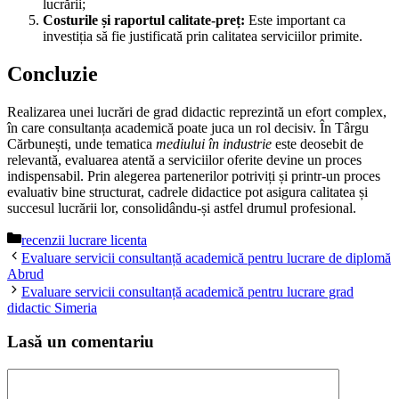
lucrării;
Costurile și raportul calitate-preț:
Este important ca
investiția să fie justificată prin calitatea serviciilor primite.
Concluzie
Realizarea unei lucrări de grad didactic reprezintă un efort complex,
în care consultanța academică poate juca un rol decisiv. În Târgu
Cărbunești, unde tematica
mediului în industrie
este deosebit de
relevantă, evaluarea atentă a serviciilor oferite devine un proces
indispensabil. Prin alegerea partenerilor potriviți și printr-un proces
evaluativ bine structurat, cadrele didactice pot asigura calitatea și
succesul lucrării lor, consolidându-și astfel drumul profesional.
Categorii
recenzii lucrare licenta
Evaluare servicii consultanță academică pentru lucrare de diplomă
Abrud
Evaluare servicii consultanță academică pentru lucrare grad
didactic Simeria
Lasă un comentariu
Comentariu