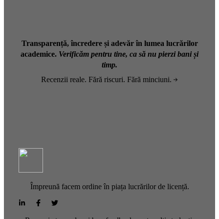
Transparență, încredere și adevăr în lumea lucrărilor
academice.
Verificăm pentru tine, ca să nu pierzi bani și
timp.
Recenzii reale. Fără riscuri. Fără minciuni.
Împreună facem ordine în piața lucrărilor de licență.