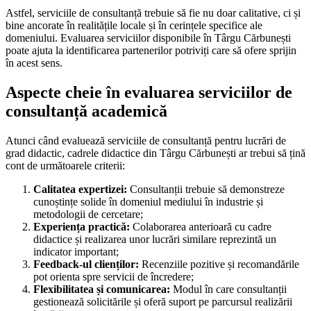
Astfel, serviciile de consultanță trebuie să fie nu doar calitative, ci și
bine ancorate în realitățile locale și în cerințele specifice ale
domeniului. Evaluarea serviciilor disponibile în Târgu Cărbunești
poate ajuta la identificarea partenerilor potriviți care să ofere sprijin
în acest sens.
Aspecte cheie în evaluarea serviciilor de
consultanță academică
Atunci când evaluează serviciile de consultanță pentru lucrări de
grad didactic, cadrele didactice din Târgu Cărbunești ar trebui să țină
cont de următoarele criterii:
Calitatea expertizei:
Consultanții trebuie să demonstreze
cunoștințe solide în domeniul mediului în industrie și
metodologii de cercetare;
Experiența practică:
Colaborarea anterioară cu cadre
didactice și realizarea unor lucrări similare reprezintă un
indicator important;
Feedback-ul clienților:
Recenziile pozitive și recomandările
pot orienta spre servicii de încredere;
Flexibilitatea și comunicarea:
Modul în care consultanții
gestionează solicitările și oferă suport pe parcursul realizării