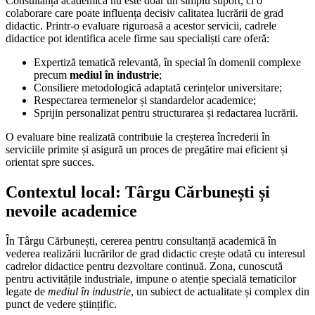
Consultanța academică nu este doar un simplu suport, ci o
colaborare care poate influența decisiv calitatea lucrării de grad
didactic. Printr-o evaluare riguroasă a acestor servicii, cadrele
didactice pot identifica acele firme sau specialiști care oferă:
Expertiză tematică relevantă, în special în domenii complexe
precum
mediul în industrie
;
Consiliere metodologică adaptată cerințelor universitare;
Respectarea termenelor și standardelor academice;
Sprijin personalizat pentru structurarea și redactarea lucrării.
O evaluare bine realizată contribuie la creșterea încrederii în
serviciile primite și asigură un proces de pregătire mai eficient și
orientat spre succes.
Contextul local: Târgu Cărbunești și
nevoile academice
În Târgu Cărbunești, cererea pentru consultanță academică în
vederea realizării lucrărilor de grad didactic crește odată cu interesul
cadrelor didactice pentru dezvoltare continuă. Zona, cunoscută
pentru activitățile industriale, impune o atenție specială tematicilor
legate de
mediul în industrie
, un subiect de actualitate și complex din
punct de vedere științific.