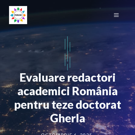
Sari
la
Meniu
conținut
Evaluare redactori
academici România
pentru teze doctorat
Gherla