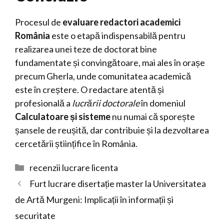
Procesul de
evaluare redactori academici
România
este o etapă indispensabilă pentru
realizarea unei teze de doctorat bine
fundamentate și convingătoare, mai ales în orașe
precum Gherla, unde comunitatea academică
este în creștere. O redactare atentă și
profesională a
lucrării doctorale
în domeniul
Calculatoare și sisteme
nu numai că sporește
șansele de reușită, dar contribuie și la dezvoltarea
cercetării științifice în România.
Categorii
recenzii lucrare licenta
Furt lucrare disertație master la Universitatea
de Artă Murgeni: Implicații în informații și
securitate