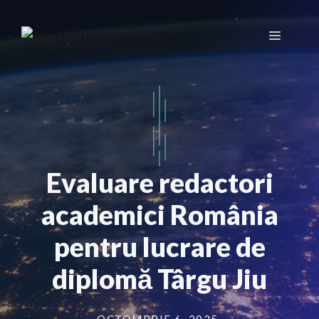
Sari
la
Meniu
conținut
Evaluare redactori
academici România
pentru lucrare de
diplomă Târgu Jiu