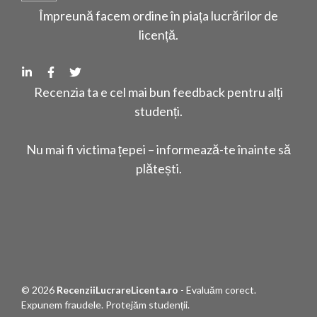
Împreună facem ordine în piața lucrărilor de
licență.
Recenzia ta e cel mai bun feedback pentru alți
studenți.
Nu mai fi victima țepei – informează-te înainte să
plătești.
© 2026
RecenziiLucrareLicenta.ro
- Evaluăm corect.
Expunem fraudele. Protejăm studenții.