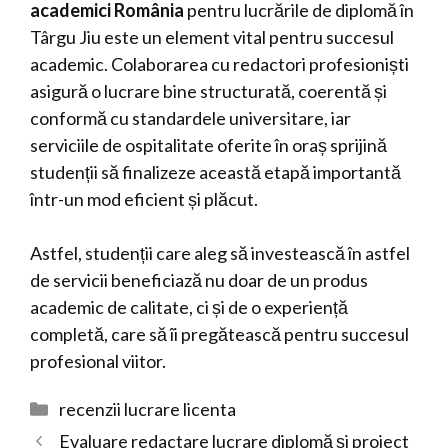
academici România
pentru lucrările de diplomă în
Târgu Jiu este un element vital pentru succesul
academic. Colaborarea cu redactori profesioniști
asigură o lucrare bine structurată, coerentă și
conformă cu standardele universitare, iar
serviciile de ospitalitate oferite în oraș sprijină
studenții să finalizeze această etapă importantă
într-un mod eficient și plăcut.
Astfel, studenții care aleg să investească în astfel
de servicii beneficiază nu doar de un produs
academic de calitate, ci și de o experiență
completă, care să îi pregătească pentru succesul
profesional viitor.
Categorii
recenzii lucrare licenta
Evaluare redactare lucrare diplomă și proiect