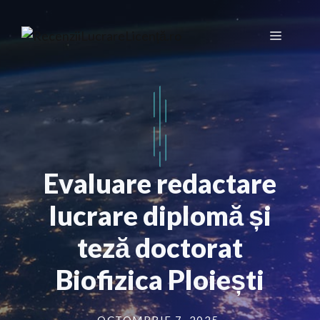
Sari
la
Meniu
conținut
Evaluare redactare
lucrare diplomă și
teză doctorat
Biofizica Ploiești