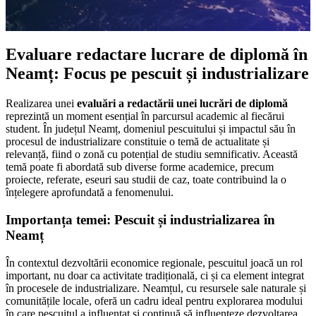
Evaluare redactare lucrare de diplomă în
Neamț: Focus pe pescuit și industrializare
Realizarea unei
evaluări a redactării unei lucrări de diplomă
reprezintă un moment esențial în parcursul academic al fiecărui
student. În județul Neamț, domeniul pescuitului și impactul său în
procesul de industrializare constituie o temă de actualitate și
relevanță, fiind o zonă cu potențial de studiu semnificativ. Această
temă poate fi abordată sub diverse forme academice, precum
proiecte, referate, eseuri sau studii de caz, toate contribuind la o
înțelegere aprofundată a fenomenului.
Importanța temei: Pescuit și industrializarea în
Neamț
În contextul dezvoltării economice regionale, pescuitul joacă un rol
important, nu doar ca activitate tradițională, ci și ca element integrat
în procesele de industrializare. Neamțul, cu resursele sale naturale și
comunitățile locale, oferă un cadru ideal pentru explorarea modului
în care pescuitul a influențat și continuă să influențeze dezvoltarea