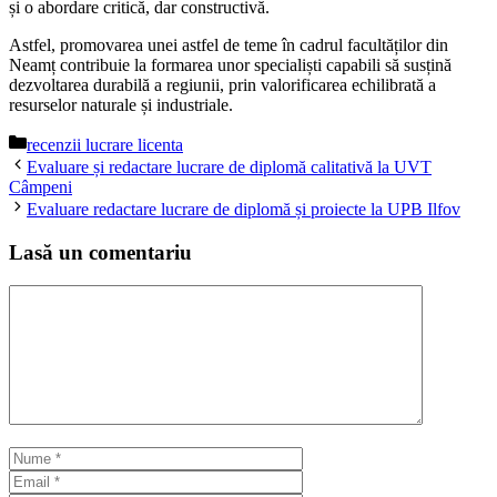
și o abordare critică, dar constructivă.
Astfel, promovarea unei astfel de teme în cadrul facultăților din
Neamț contribuie la formarea unor specialiști capabili să susțină
dezvoltarea durabilă a regiunii, prin valorificarea echilibrată a
resurselor naturale și industriale.
Categorii
recenzii lucrare licenta
Evaluare și redactare lucrare de diplomă calitativă la UVT
Câmpeni
Evaluare redactare lucrare de diplomă și proiecte la UPB Ilfov
Lasă un comentariu
Comentariu
Nume
Email
Site