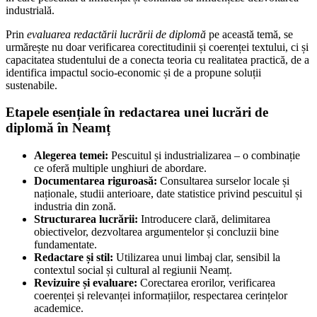
industrială.
Prin
evaluarea redactării lucrării de diplomă
pe această temă, se
urmărește nu doar verificarea corectitudinii și coerenței textului, ci și
capacitatea studentului de a conecta teoria cu realitatea practică, de a
identifica impactul socio-economic și de a propune soluții
sustenabile.
Etapele esențiale în redactarea unei lucrări de
diplomă în Neamț
Alegerea temei:
Pescuitul și industrializarea – o combinație
ce oferă multiple unghiuri de abordare.
Documentarea riguroasă:
Consultarea surselor locale și
naționale, studii anterioare, date statistice privind pescuitul și
industria din zonă.
Structurarea lucrării:
Introducere clară, delimitarea
obiectivelor, dezvoltarea argumentelor și concluzii bine
fundamentate.
Redactare și stil:
Utilizarea unui limbaj clar, sensibil la
contextul social și cultural al regiunii Neamț.
Revizuire și evaluare:
Corectarea erorilor, verificarea
coerenței și relevanței informațiilor, respectarea cerințelor
academice.