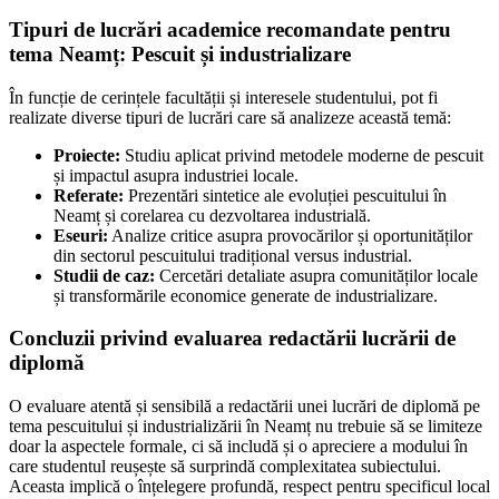
Tipuri de lucrări academice recomandate pentru
tema Neamț: Pescuit și industrializare
În funcție de cerințele facultății și interesele studentului, pot fi
realizate diverse tipuri de lucrări care să analizeze această temă:
Proiecte:
Studiu aplicat privind metodele moderne de pescuit
și impactul asupra industriei locale.
Referate:
Prezentări sintetice ale evoluției pescuitului în
Neamț și corelarea cu dezvoltarea industrială.
Eseuri:
Analize critice asupra provocărilor și oportunităților
din sectorul pescuitului tradițional versus industrial.
Studii de caz:
Cercetări detaliate asupra comunităților locale
și transformările economice generate de industrializare.
Concluzii privind evaluarea redactării lucrării de
diplomă
O evaluare atentă și sensibilă a redactării unei lucrări de diplomă pe
tema pescuitului și industrializării în Neamț nu trebuie să se limiteze
doar la aspectele formale, ci să includă și o apreciere a modului în
care studentul reușește să surprindă complexitatea subiectului.
Aceasta implică o înțelegere profundă, respect pentru specificul local