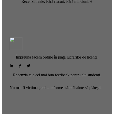
Recenzii reale. Fără riscuri. Fără minciuni.
Împreună facem ordine în piața lucrărilor de licență.
Recenzia ta e cel mai bun feedback pentru alți studenți.
Nu mai fi victima țepei – informează-te înainte să plătești.