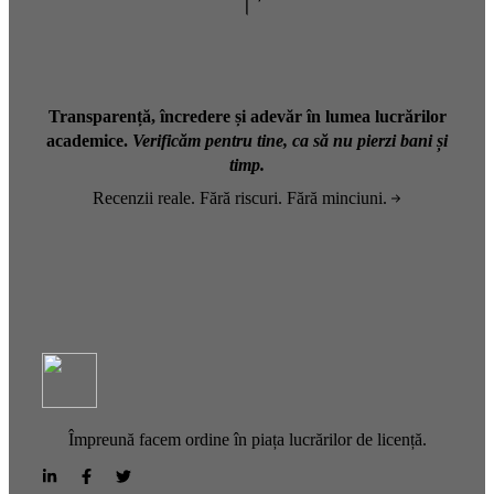
Transparență, încredere și adevăr în lumea lucrărilor
academice.
Verificăm pentru tine, ca să nu pierzi bani și
timp.
Recenzii reale. Fără riscuri. Fără minciuni.
Împreună facem ordine în piața lucrărilor de licență.