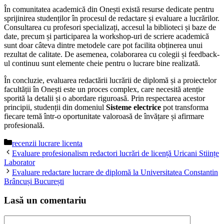
În comunitatea academică din Onești există resurse dedicate pentru
sprijinirea studenților în procesul de redactare și evaluare a lucrărilor.
Consultarea cu profesori specializați, accesul la biblioteci și baze de
date, precum și participarea la workshop-uri de scriere academică
sunt doar câteva dintre metodele care pot facilita obținerea unui
rezultat de calitate. De asemenea, colaborarea cu colegii și feedback-
ul continuu sunt elemente cheie pentru o lucrare bine realizată.
În concluzie, evaluarea redactării lucrării de diplomă și a proiectelor
facultății în Onești este un proces complex, care necesită atenție
sporită la detalii și o abordare riguroasă. Prin respectarea acestor
principii, studenții din domeniul
Sisteme electrice
pot transforma
fiecare temă într-o oportunitate valoroasă de învățare și afirmare
profesională.
Categorii
recenzii lucrare licenta
Evaluare profesionalism redactori lucrări de licență Uricani Stiințe
Laborator
Evaluare redactare lucrare de diplomă la Universitatea Constantin
Brâncuși București
Lasă un comentariu
Comentariu