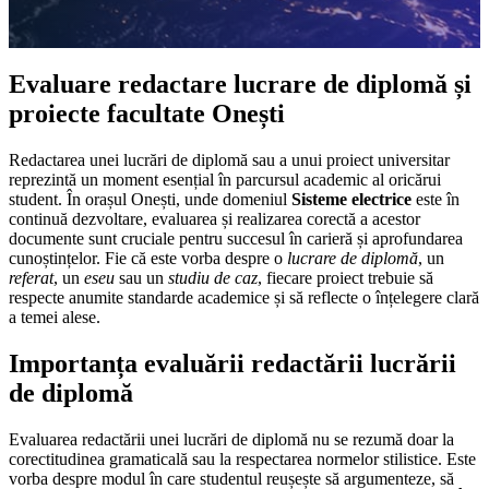
Evaluare redactare lucrare de diplomă și
proiecte facultate Onești
Redactarea unei lucrări de diplomă sau a unui proiect universitar
reprezintă un moment esențial în parcursul academic al oricărui
student. În orașul Onești, unde domeniul
Sisteme electrice
este în
continuă dezvoltare, evaluarea și realizarea corectă a acestor
documente sunt cruciale pentru succesul în carieră și aprofundarea
cunoștințelor. Fie că este vorba despre o
lucrare de diplomă
, un
referat
, un
eseu
sau un
studiu de caz
, fiecare proiect trebuie să
respecte anumite standarde academice și să reflecte o înțelegere clară
a temei alese.
Importanța evaluării redactării lucrării
de diplomă
Evaluarea redactării unei lucrări de diplomă nu se rezumă doar la
corectitudinea gramaticală sau la respectarea normelor stilistice. Este
vorba despre modul în care studentul reușește să argumenteze, să