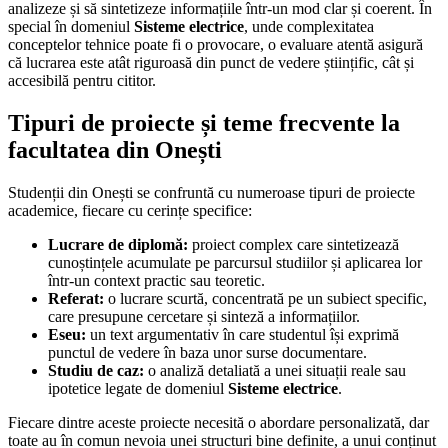
analizeze și să sintetizeze informațiile într-un mod clar și coerent. În
special în domeniul
Sisteme electrice
, unde complexitatea
conceptelor tehnice poate fi o provocare, o evaluare atentă asigură
că lucrarea este atât riguroasă din punct de vedere științific, cât și
accesibilă pentru cititor.
Tipuri de proiecte și teme frecvente la
facultatea din Onești
Studenții din Onești se confruntă cu numeroase tipuri de proiecte
academice, fiecare cu cerințe specifice:
Lucrare de diplomă:
proiect complex care sintetizează
cunoștințele acumulate pe parcursul studiilor și aplicarea lor
într-un context practic sau teoretic.
Referat:
o lucrare scurtă, concentrată pe un subiect specific,
care presupune cercetare și sinteză a informațiilor.
Eseu:
un text argumentativ în care studentul își exprimă
punctul de vedere în baza unor surse documentare.
Studiu de caz:
o analiză detaliată a unei situații reale sau
ipotetice legate de domeniul
Sisteme electrice
.
Fiecare dintre aceste proiecte necesită o abordare personalizată, dar
toate au în comun nevoia unei structuri bine definite, a unui conținut