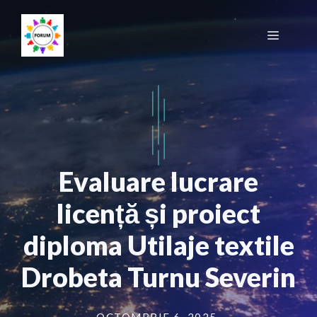
Sari
la
Meniu
conținut
Evaluare lucrare
licență și proiect
diploma Utilaje textile
Drobeta Turnu Severin