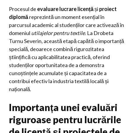
Procesul de
evaluare lucrare licență
și
proiect
diplomă
reprezintă un moment esențial în
parcursul academic al studenților care activează în
domeniul
utilajelor pentru textile
. La Drobeta
Turnu Severin, această etapă capătă o importanță
specială, deoarece combină rigurozitatea
științifică cu aplicabilitatea practică, oferind
studenților oportunitatea de a demonstra
cunoștințele acumulate și capacitatea de a
contribui efectiv la industria textilă locală și
națională.
Importanța unei evaluări
riguroase pentru lucrările
de licență și proiectele de