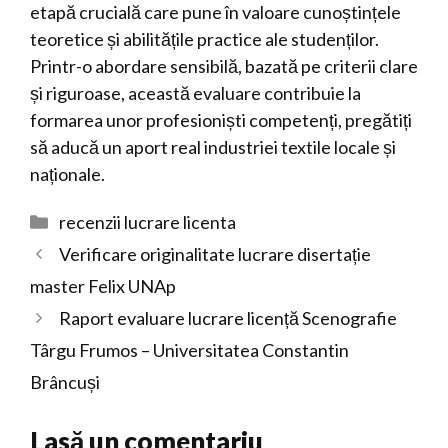
etapă crucială care pune în valoare cunoștințele
teoretice și abilitățile practice ale studenților.
Printr-o abordare sensibilă, bazată pe criterii clare
și riguroase, această evaluare contribuie la
formarea unor profesioniști competenți, pregătiți
să aducă un aport real industriei textile locale și
naționale.
Categorii
recenzii lucrare licenta
Verificare originalitate lucrare disertație
master Felix UNAp
Raport evaluare lucrare licență Scenografie
Târgu Frumos – Universitatea Constantin
Brâncuși
Lasă un comentariu