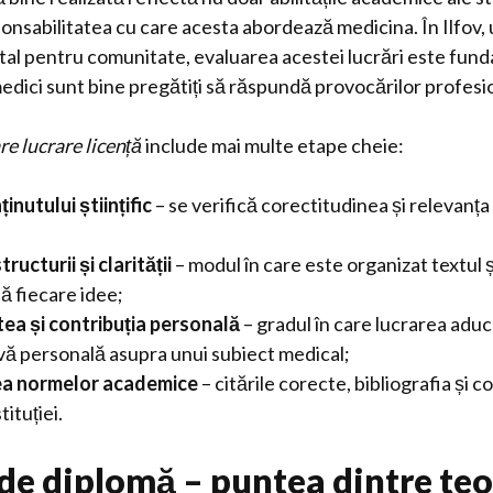
ponsabilitatea cu care acesta abordează medicina. În Ilfov
tal pentru comunitate, evaluarea acestei lucrări este fun
 medici sunt bine pregătiți să răspundă provocărilor profesi
re lucrare licență
include mai multe etape cheie:
inutului științific
– se verifică corectitudinea și relevanța 
;
ructurii și clarității
– modul în care este organizat textul ș
 fiecare idee;
tea și contribuția personală
– gradul în care lucrarea adu
vă personală asupra unui subiect medical;
a normelor academice
– citările corecte, bibliografia și 
tituției.
de diplomă – puntea dintre teo