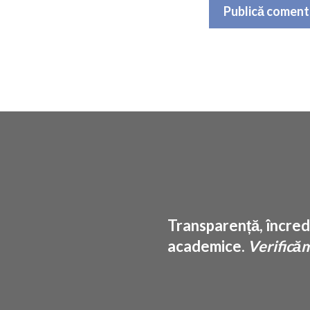
Transparență, încrede
academice.
Verificăm 