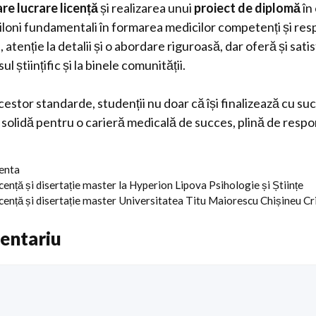
re lucrare licență
și realizarea unui
proiect de diplomă
în
piloni fundamentali în formarea medicilor competenți și res
atenție la detalii și o abordare riguroasă, dar oferă și satis
l științific și la binele comunității.
stor standarde, studenții nu doar că își finalizează cu succe
solidă pentru o carieră medicală de succes, plină de respon
centa
icență și disertație master la Hyperion Lipova Psihologie și Științe
icență și disertație master Universitatea Titu Maiorescu Chișineu Cr
entariu