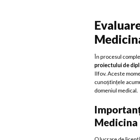
Evaluare
Medicina
În procesul complex 
proiectului de di
Ilfov. Aceste mome
cunoștințele acumul
domeniul medical.
Importanța
Medicina 
O lucrare de licență