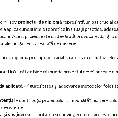
din Ilfov,
proiectul de diplomă
reprezintă un pas crucial ca
e a aplica cunoștințele teoretice în situații practice, adese
 locale. Acest proiect este o adevărată provocare, dar și o o
nalismul și dedicarea față de meserie.
lui de diplomă presupune o analiză atentă a următoarelor
practică
– cât de bine răspunde proiectul nevoilor reale di
a aplicată
– rigurozitatea și adecvarea metodelor folosite
tențial
– contribuția proiectului la îmbunătățirea serviciil
or existente;
 și susținerea
– claritatea și convingerea cu care este pr