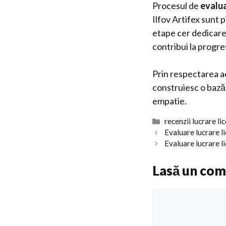
Procesul de
evalua
Ilfov Artifex sunt 
etape cer dedicare, 
contribui la progresu
Prin respectarea ace
construiesc o bază 
empatie.
Categorii
recenzii lucrare li
Evaluare lucrare l
Evaluare lucrare l
Lasă un com
Comentariu