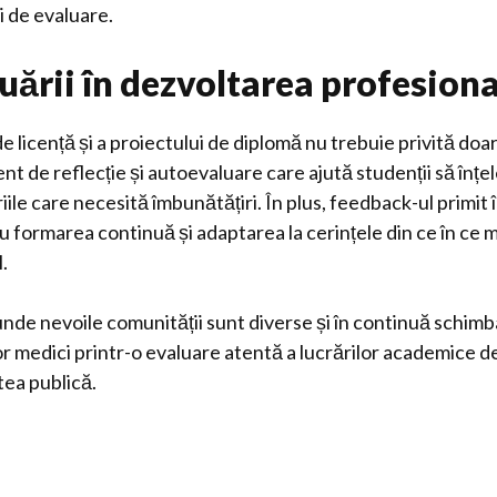
i de evaluare.
uării în dezvoltarea profesion
de licență și a proiectului de diplomă nu trebuie privită doa
nt de reflecție și autoevaluare care ajută studenții să înțe
riile care necesită îmbunătățiri. În plus, feedback-ul primit 
u formarea continuă și adaptarea la cerințele din ce în ce 
.
 unde nevoile comunității sunt diverse și în continuă schim
lor medici printr-o evaluare atentă a lucrărilor academice d
tea publică.