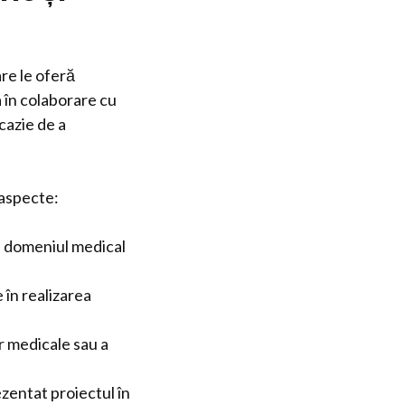
re le oferă
a în colaborare cu
cazie de a
 aspecte:
n domeniul medical
 în realizarea
or medicale sau a
ezentat proiectul în