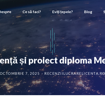
Despre
Ce să faci?
Eviți țepele?
Blog
cență și proiect diploma Me
OCTOMBRIE 7, 2025
- RECENZIILUCRARELICENTA.R