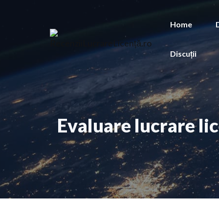
Sari
la
Home
conținut
Discuții
Evaluare lucrare li