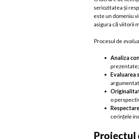
seriozitatea și res
este un domeniu vi
asigura că viitorii
Procesul de
evalua
Analiza conț
prezentate
Evaluarea st
argumentată
Originalita
o perspecti
Respectare
cerințele ins
Proiectul 