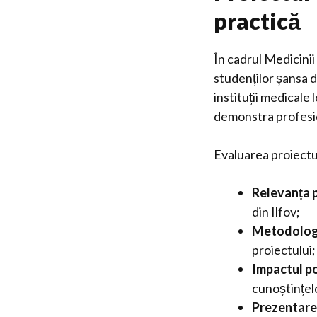
practică
În cadrul Medicinii 
studenților șansa d
instituții medicale
demonstra profesio
Evaluarea proiectu
Relevanța 
din Ilfov;
Metodologi
proiectului;
Impactul po
cunoștințel
Prezentarea