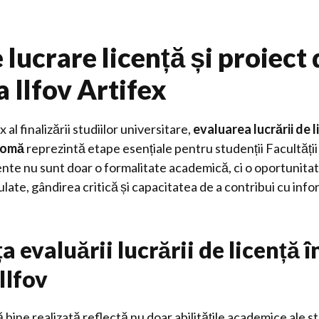
 lucrare licență și proiect
 Ilfov Artifex
al finalizării studiilor universitare,
evaluarea lucrării de l
plomă
reprezintă etape esențiale pentru studenții Facultăți
nte nu sunt doar o formalitate academică, ci o oportunita
ate, gândirea critică și capacitatea de a contribui cu infor
 evaluării lucrării de licență î
Ilfov
 bine realizată reflectă nu doar abilitățile academice ale st