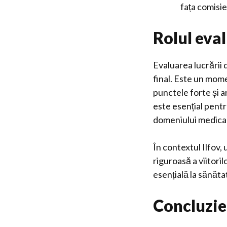
fața comisie
Rolul eval
Evaluarea lucrării 
final. Este un mome
punctele forte și a
este esențial pentr
domeniului medical
În contextul Ilfov,
riguroasă a viitori
esențială la sănăta
Concluzie