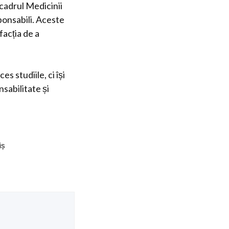
 cadrul Medicinii
ponsabili. Aceste
facția de a
s studiile, ci își
sabilitate și
iș