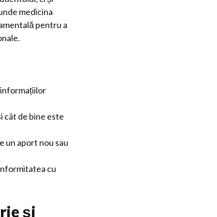
, unde medicina
damentală pentru a
onale.
informațiilor
i cât de bine este
ce un aport nou sau
conformitatea cu
rie și