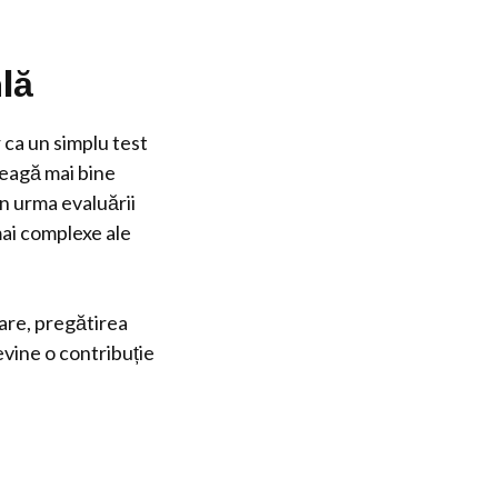
ală
r ca un simplu test
leagă mai bine
în urma evaluării
mai complexe ale
bare, pregătirea
evine o contribuție