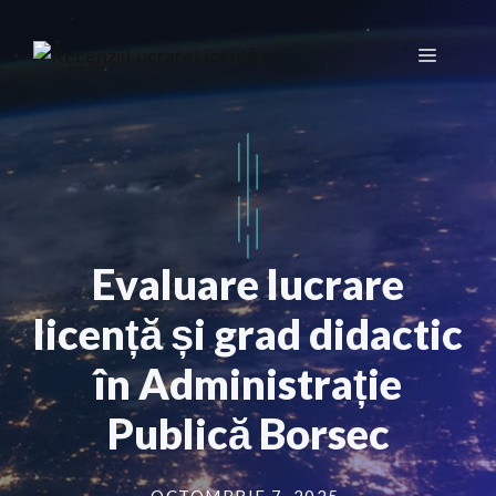
Sari
la
Meniu
conținut
Evaluare lucrare
licență și grad didactic
în Administrație
Publică Borsec