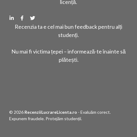
licență.
Recenzia ta e cel mai bun feedback pentru alți
studenți.
Nu mai fi victima țepei – informează-te înainte să
plătești.
© 2026
RecenziiLucrareLicenta.ro
- Evaluăm corect.
Expunem fraudele. Protejăm studenții.