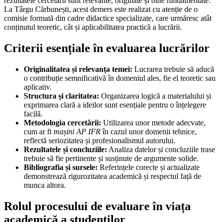
rezultatele cercetării sunt relevante, originale și bine fundamentate.
La Târgu Cărbunești, acest demers este realizat cu atenție de o
comisie formată din cadre didactice specializate, care urmăresc atât
conținutul teoretic, cât și aplicabilitatea practică a lucrării.
Criterii esențiale în evaluarea lucrărilor
Originalitatea și relevanța temei:
Lucrarea trebuie să aducă
o contribuție semnificativă în domeniul ales, fie el teoretic sau
aplicativ.
Structura și claritatea:
Organizarea logică a materialului și
exprimarea clară a ideilor sunt esențiale pentru o înțelegere
facilă.
Metodologia cercetării:
Utilizarea unor metode adecvate,
cum ar fi
mașini AP IFR
în cazul unor domenii tehnice,
reflectă seriozitatea și profesionalismul autorului.
Rezultatele și concluziile:
Analiza datelor și concluziile trase
trebuie să fie pertinente și susținute de argumente solide.
Bibliografia și sursele:
Referințele corecte și actualizate
demonstrează rigurozitatea academică și respectul față de
munca altora.
Rolul procesului de evaluare în viața
academică a studenților