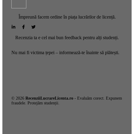
Împreună facem ordine în piața lucrărilor de licență.
Recenzia ta e cel mai bun feedback pentru alți studenți.
Nu mai fi victima țepei – informează-te înainte să plătești.
© 2026
RecenziiLucrareLicenta.ro
- Evaluăm corect. Expunem
fraudele. Protejăm studenții.