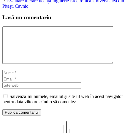
Evaluare lucrare licență Inginerie Electronică Universitatea din
Pitești Cavnic
Lasă un comentariu
Comentariu
Nume
Email
Site
web
Salvează-mi numele, emailul și site-ul web în acest navigator
pentru data viitoare când o să comentez.