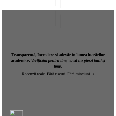
Transparență, încredere și adevăr în lumea lucrărilor
academice.
Verificăm pentru tine, ca să nu pierzi bani și
timp.
Recenzii reale. Fără riscuri. Fără minciuni.