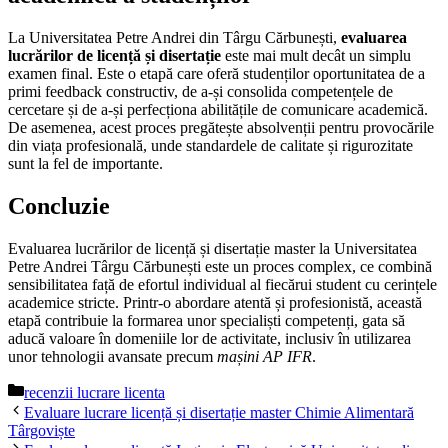
La Universitatea Petre Andrei din Târgu Cărbunești,
evaluarea
lucrărilor de licență și disertație
este mai mult decât un simplu
examen final. Este o etapă care oferă studenților oportunitatea de a
primi feedback constructiv, de a-și consolida competențele de
cercetare și de a-și perfecționa abilitățile de comunicare academică.
De asemenea, acest proces pregătește absolvenții pentru provocările
din viața profesională, unde standardele de calitate și rigurozitate
sunt la fel de importante.
Concluzie
Evaluarea lucrărilor de licență și disertație master la Universitatea
Petre Andrei Târgu Cărbunești este un proces complex, ce combină
sensibilitatea față de efortul individual al fiecărui student cu cerințele
academice stricte. Printr-o abordare atentă și profesionistă, această
etapă contribuie la formarea unor specialiști competenți, gata să
aducă valoare în domeniile lor de activitate, inclusiv în utilizarea
unor tehnologii avansate precum
mașini AP IFR
.
Categorii
recenzii lucrare licenta
Evaluare lucrare licență și disertație master Chimie Alimentară
Târgoviște