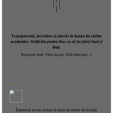
Transparență, încredere și adevăr în lumea lucrărilor
academice.
Verificăm pentru tine, ca să nu pierzi bani și
timp.
Recenzii reale. Fără riscuri. Fără minciuni.
Împreună facem ordine în piața lucrărilor de licență.