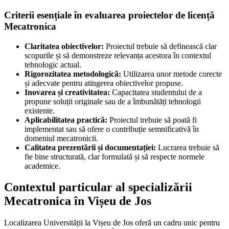
Criterii esențiale în evaluarea proiectelor de licență
Mecatronica
Claritatea obiectivelor:
Proiectul trebuie să definească clar
scopurile și să demonstreze relevanța acestora în contextul
tehnologic actual.
Rigorozitatea metodologică:
Utilizarea unor metode corecte
și adecvate pentru atingerea obiectivelor propuse.
Inovarea și creativitatea:
Capacitatea studentului de a
propune soluții originale sau de a îmbunătăți tehnologii
existente.
Aplicabilitatea practică:
Proiectul trebuie să poată fi
implementat sau să ofere o contribuție semnificativă în
domeniul mecatronicii.
Calitatea prezentării și documentației:
Lucrarea trebuie să
fie bine structurată, clar formulată și să respecte normele
academice.
Contextul particular al specializării
Mecatronica în Vișeu de Jos
Localizarea Universității la Vișeu de Jos oferă un cadru unic pentru