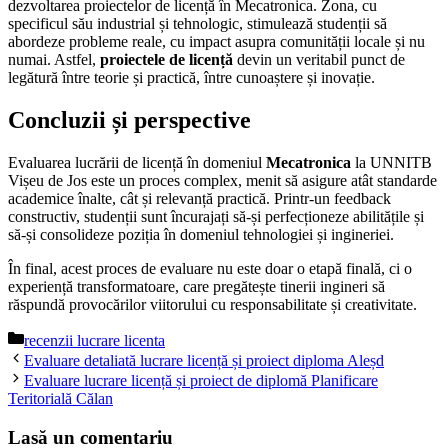
dezvoltarea proiectelor de licență în Mecatronica. Zona, cu
specificul său industrial și tehnologic, stimulează studenții să
abordeze probleme reale, cu impact asupra comunității locale și nu
numai. Astfel,
proiectele de licență
devin un veritabil punct de
legătură între teorie și practică, între cunoaștere și inovație.
Concluzii și perspective
Evaluarea lucrării de licență în domeniul
Mecatronica
la UNNITB
Vișeu de Jos este un proces complex, menit să asigure atât standarde
academice înalte, cât și relevanță practică. Printr-un feedback
constructiv, studenții sunt încurajați să-și perfecționeze abilitățile și
să-și consolideze poziția în domeniul tehnologiei și ingineriei.
În final, acest proces de evaluare nu este doar o etapă finală, ci o
experiență transformatoare, care pregătește tinerii ingineri să
răspundă provocărilor viitorului cu responsabilitate și creativitate.
Categorii
recenzii lucrare licenta
Evaluare detaliată lucrare licență și proiect diploma Aleșd
Evaluare lucrare licență și proiect de diplomă Planificare
Teritorială Călan
Lasă un comentariu