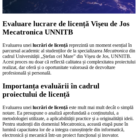
Evaluare lucrare de licență Vișeu de Jos
Mecatronica UNNITB
Evaluarea unei
lucrări de licență
reprezintă un moment esențial în
parcursul academic al studenților de la specializarea
Mecatronica
din
cadrul Universității „Ștefan cel Mare” din Vișeu de Jos, UNNITB.
Acest proces nu doar că reflectă calitatea și complexitatea proiectului
realizat, dar oferă și o oportunitate valoroasă de dezvoltare
profesională și personală.
Importanța evaluării în cadrul
proiectului de licență
Evaluarea unei
lucrări de licență
este mult mai mult decât o simplă
notare. Ea presupune o analiză aprofundată a conținutului, a
metodologiei utilizate, a aplicabilității practice și a originalității ideii.
Pentru studenții din domeniul Mecatronica, această etapă pune în
lumină capacitatea lor de a integra cunoștințele din informatică,
electronică și mecanică într-un proiect funcțional și inovator.