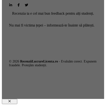
Recenzia ta e cel mai bun feedback pentru alți studenți.
Nu mai fi victima țepei – informează-te înainte să plătești.
© 2026
RecenziiLucrareLicenta.ro
- Evaluăm corect. Expunem
fraudele. Protejăm studenții.
Close