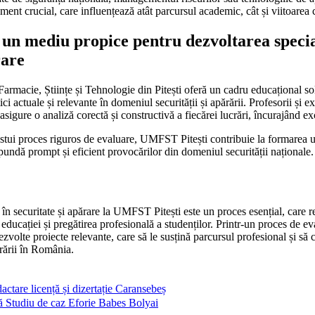
ment crucial, care influențează atât parcursul academic, cât și viitoarea 
un mediu propice pentru dezvoltarea special
rare
armacie, Științe și Tehnologie din Pitești oferă un cadru educațional sol
i actuale și relevante în domeniul securității și apărării. Profesorii și ex
asigure o analiză corectă și constructivă a fiecărei lucrări, încurajând ex
estui proces riguros de evaluare, UMFST Pitești contribuie la formarea un
spundă prompt și eficient provocărilor din domeniul securității naționale.
ă în securitate și apărare la UMFST Pitești este un proces esențial, care 
a educației și pregătirea profesională a studenților. Printr-un proces de ev
dezvolte proiecte relevante, care să le susțină parcursul profesional și să
ărării în România.
dactare licență și dizertație Caransebeș
ală Studiu de caz Eforie Babes Bolyai