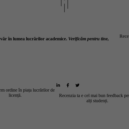
Recen
văr în lumea lucrărilor academice.
Verificăm pentru tine,
m ordine în piața lucrărilor de
licență.
Recenzia ta e cel mai bun feedback pe
alți studenți.