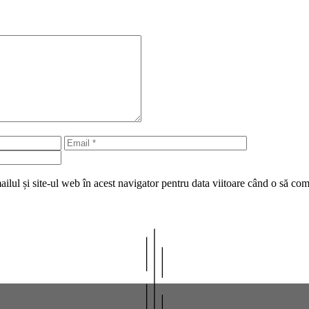
Email
Site
web
lul și site-ul web în acest navigator pentru data viitoare când o să co