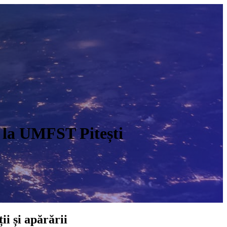
e la UMFST Pitești
O
ii și apărării