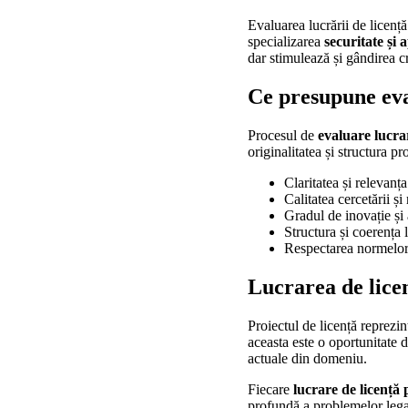
Evaluarea lucrării de licenț
specializarea
securitate și 
dar stimulează și gândirea cr
Ce presupune eva
Procesul de
evaluare lucra
originalitatea și structura p
Claritatea și relevanța
Calitatea cercetării și
Gradul de inovație și a
Structura și coerența 
Respectarea normelor 
Lucrarea de licen
Proiectul de licență reprezi
aceasta este o oportunitate 
actuale din domeniu.
Fiecare
lucrare de licență 
profundă a problemelor legat