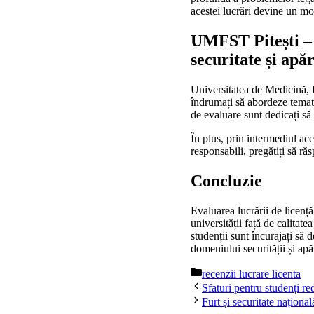
acestei lucrări devine un mo
UMFST Pitești – 
securitate și apă
Universitatea de Medicină, F
îndrumați să abordeze tematic
de evaluare sunt dedicați să 
În plus, prin intermediul ac
responsabili, pregătiți să ră
Concluzie
Evaluarea lucrării de licenț
universității față de calitate
studenții sunt încurajați să 
domeniului securității și ap
Categorii
recenzii lucrare licenta
Sfaturi pentru studenți re
Furt și securitate națion