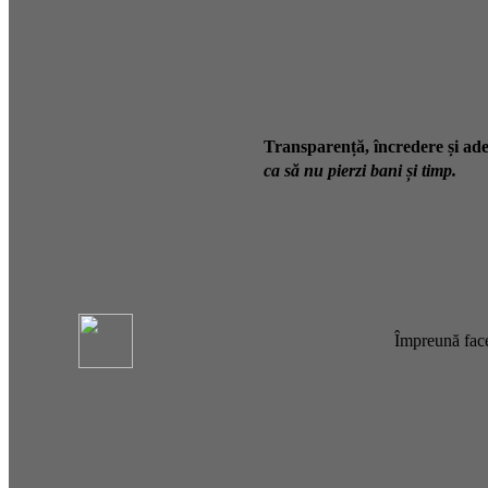
Transparență, încredere și ade
ca să nu pierzi bani și timp.
Împreună face