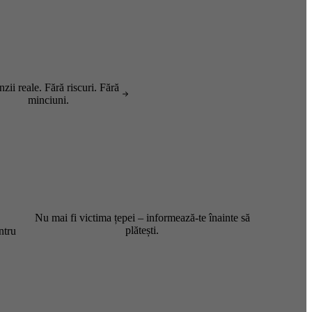
zii reale. Fără riscuri. Fără
minciuni.
Nu mai fi victima țepei – informează-te înainte să
plătești.
ntru