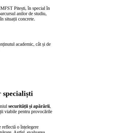
UMFST Pitești, în special în
arcursul anilor de studiu,
în situații concrete.
nținutul academic, cât și de
:
 specialiști
eniul
securității și apărării
,
ii viabile pentru provocările
e reflectă o înțelegere
părare. Astfel, evaluarea