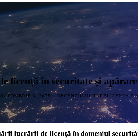
de licență în securitate și apărar
OCTOMBRIE 6, 2025
- RECENZIILUCRARELICENTA.R
rii lucrării de licență în domeniul securităț