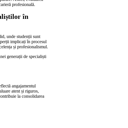
carieră profesională.
iștilor în
id, unde studenții sunt
perții implicați în procesul
celența și profesionalismul.
ei generații de specialiști
reflectă angajamentul
aluare atent și riguros,
 contribuie la consolidarea