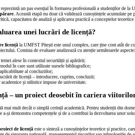
ă reprezintă un pas esențial în formarea profesională a studenților de la 
apărare
. Această etapă nu doar că validează cunoștințele acumulate pe p
itică, capacitatea de analiză și aplicarea practică a conceptelor teoretice 
luarea unei lucrări de licență?
re licență
la UMFST Pitești este unul complex, care ține cont atât de co
roiectului. Comisia de evaluare analizează cu atenție următoarele aspecte
 temei alese în contextul securității și apărării;
 modul în care sunt utilizate sursele bibliografice;
plicabilitate al concluziilor;
lucrării de licență – introducere, cuprins, concluzii;
academice și stilistice impuse de universitate.
ță – un proiect deosebit în cariera viitorilor
ntă mai mult decât o simplă cerință academică. Pentru studenții din dom
de a-și demonstra competențele și de a contribui la dezvoltarea unor soluț
proiect de licență
este o sinteză a cunoștințelor teoretice și practice, car
e de siguranța națională, managementul riscurilor sau tehnologiile de a