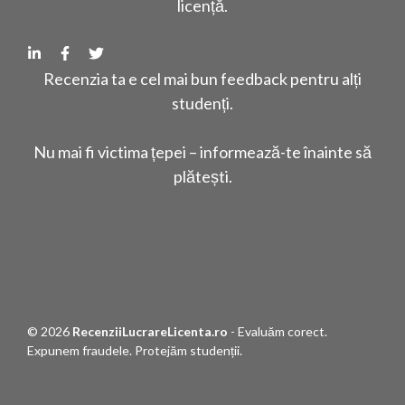
licență.
Recenzia ta e cel mai bun feedback pentru alți
studenți.
Nu mai fi victima țepei – informează-te înainte să
plătești.
© 2026
RecenziiLucrareLicenta.ro
- Evaluăm corect.
Expunem fraudele. Protejăm studenții.