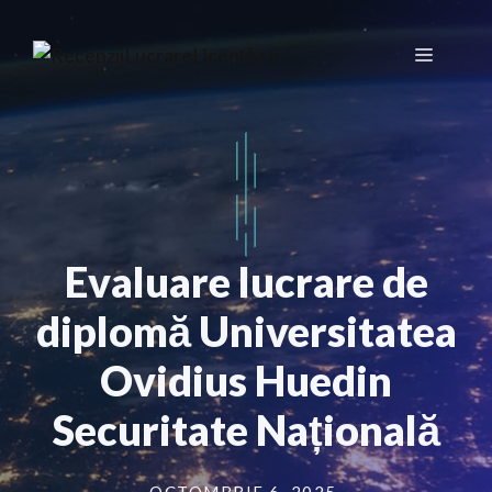
Sari
la
Meniu
conținut
Evaluare lucrare de
diplomă Universitatea
Ovidius Huedin
Securitate Națională