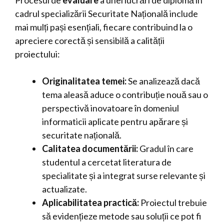
Procesul de
evaluare
a unei lucrări de diplomă în
cadrul specializării Securitate Națională include
mai mulți pași esențiali, fiecare contribuind la o
apreciere corectă și sensibilă a calității
proiectului:
Originalitatea temei:
Se analizează dacă
tema aleasă aduce o contribuție nouă sau o
perspectivă inovatoare în domeniul
informaticii aplicate pentru apărare și
securitate națională.
Calitatea documentării:
Gradul în care
studentul a cercetat literatura de
specialitate și a integrat surse relevante și
actualizate.
Aplicabilitatea practică:
Proiectul trebuie
să evidențieze metode sau soluții ce pot fi