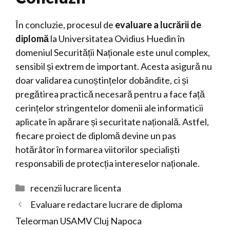
În concluzie, procesul de
evaluare a lucrării de
diplomă
la Universitatea Ovidius Huedin în
domeniul Securității Naționale este unul complex,
sensibil și extrem de important. Acesta asigură nu
doar validarea cunoștințelor dobândite, ci și
pregătirea practică necesară pentru a face față
cerințelor stringentelor domenii ale informaticii
aplicate în apărare și securitate națională. Astfel,
fiecare proiect de diplomă devine un pas
hotărâtor în formarea viitorilor specialiști
responsabili de protecția intereselor naționale.
Categorii
recenzii lucrare licenta
Evaluare redactare lucrare de diploma
Teleorman USAMV Cluj Napoca