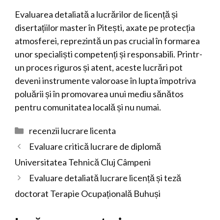
Evaluarea detaliată a lucrărilor de licență și
disertațiilor master în Pitești, axate pe protecția
atmosferei, reprezintă un pas crucial în formarea
unor specialiști competenți și responsabili. Printr-
un proces riguros și atent, aceste lucrări pot
deveni instrumente valoroase în lupta împotriva
poluării și în promovarea unui mediu sănătos
pentru comunitatea locală și nu numai.
Categorii
recenzii lucrare licenta
Evaluare critică lucrare de diplomă
Universitatea Tehnică Cluj Câmpeni
Evaluare detaliată lucrare licență și teză
doctorat Terapie Ocupațională Buhuși