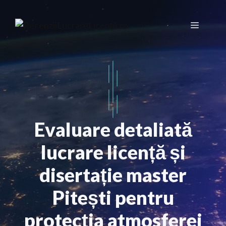
Sari
la
Meniu
conținut
Evaluare detaliată
lucrare licență și
disertație master
Pitești pentru
protecția atmosferei