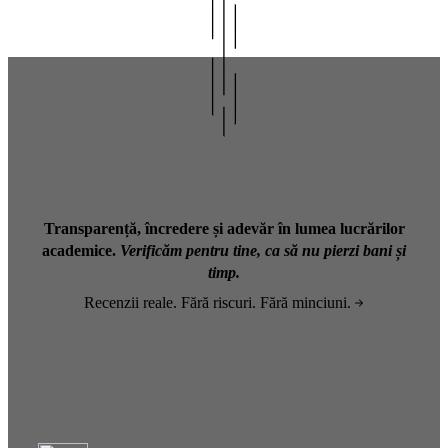
Transparență, încredere și adevăr în lumea lucrărilor
academice.
Verificăm pentru tine, ca să nu pierzi bani și
timp.
Recenzii reale. Fără riscuri. Fără minciuni.