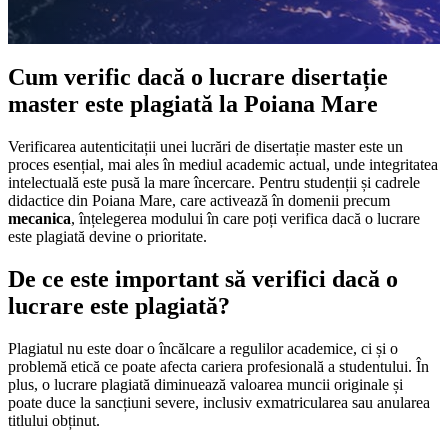
Cum verific dacă o lucrare disertație
master este plagiată la Poiana Mare
Verificarea autenticitații unei lucrări de disertație master este un
proces esențial, mai ales în mediul academic actual, unde integritatea
intelectuală este pusă la mare încercare. Pentru studenții și cadrele
didactice din Poiana Mare, care activează în domenii precum
mecanica
, înțelegerea modului în care poți verifica dacă o lucrare
este plagiată devine o prioritate.
De ce este important să verifici dacă o
lucrare este plagiată?
Plagiatul nu este doar o încălcare a regulilor academice, ci și o
problemă etică ce poate afecta cariera profesională a studentului. În
plus, o lucrare plagiată diminuează valoarea muncii originale și
poate duce la sancțiuni severe, inclusiv exmatricularea sau anularea
titlului obținut.