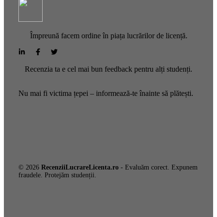
Împreună facem ordine în piața lucrărilor de licență.
Recenzia ta e cel mai bun feedback pentru alți studenți.
Nu mai fi victima țepei – informează-te înainte să plătești.
© 2026
RecenziiLucrareLicenta.ro
- Evaluăm corect. Expunem
fraudele. Protejăm studenții.