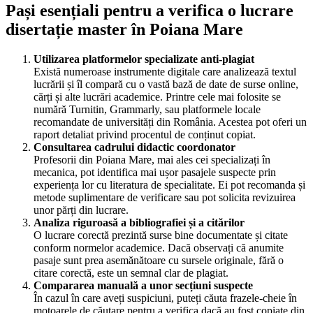
Pași esențiali pentru a verifica o lucrare
disertație master în Poiana Mare
Utilizarea platformelor specializate anti-plagiat
Există numeroase instrumente digitale care analizează textul
lucrării și îl compară cu o vastă bază de date de surse online,
cărți și alte lucrări academice. Printre cele mai folosite se
numără Turnitin, Grammarly, sau platformele locale
recomandate de universități din România. Acestea pot oferi un
raport detaliat privind procentul de conținut copiat.
Consultarea cadrului didactic coordonator
Profesorii din Poiana Mare, mai ales cei specializați în
mecanica, pot identifica mai ușor pasajele suspecte prin
experiența lor cu literatura de specialitate. Ei pot recomanda și
metode suplimentare de verificare sau pot solicita revizuirea
unor părți din lucrare.
Analiza riguroasă a bibliografiei și a citărilor
O lucrare corectă prezintă surse bine documentate și citate
conform normelor academice. Dacă observați că anumite
pasaje sunt prea asemănătoare cu sursele originale, fără o
citare corectă, este un semnal clar de plagiat.
Compararea manuală a unor secțiuni suspecte
În cazul în care aveți suspiciuni, puteți căuta frazele-cheie în
motoarele de căutare pentru a verifica dacă au fost copiate din