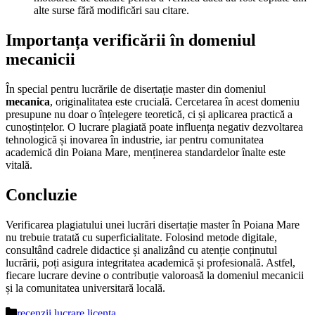
alte surse fără modificări sau citare.
Importanța verificării în domeniul
mecanicii
În special pentru lucrările de disertație master din domeniul
mecanica
, originalitatea este crucială. Cercetarea în acest domeniu
presupune nu doar o înțelegere teoretică, ci și aplicarea practică a
cunoștințelor. O lucrare plagiată poate influența negativ dezvoltarea
tehnologică și inovarea în industrie, iar pentru comunitatea
academică din Poiana Mare, menținerea standardelor înalte este
vitală.
Concluzie
Verificarea plagiatului unei lucrări disertație master în Poiana Mare
nu trebuie tratată cu superficialitate. Folosind metode digitale,
consultând cadrele didactice și analizând cu atenție conținutul
lucrării, poți asigura integritatea academică și profesională. Astfel,
fiecare lucrare devine o contribuție valoroasă la domeniul mecanicii
și la comunitatea universitară locală.
Categorii
recenzii lucrare licenta