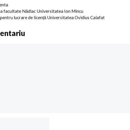
centa
ma facultate Nădlac Universitatea Ion Mincu
pentru lucrare de licență Universitatea Ovidius Calafat
entariu