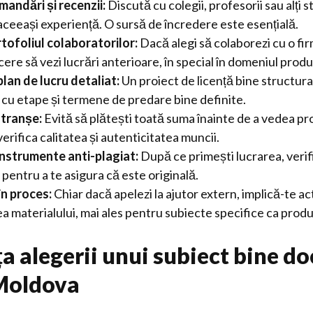
andări și recenzii:
Discută cu colegii, profesorii sau alți 
aceeași experiență. O sursă de încredere este esențială.
rtofoliul colaboratorilor:
Dacă alegi să colaborezi cu o fi
cere să vezi lucrări anterioare, în special în domeniul produ
plan de lucru detaliat:
Un proiect de licență bine structura
, cu etape și termene de predare bine definite.
 tranșe:
Evită să plătești toată suma înainte de a vedea pro
 verifica calitatea și autenticitatea muncii.
nstrumente anti-plagiat:
După ce primești lucrarea, veri
 pentru a te asigura că este originală.
 în proces:
Chiar dacă apelezi la ajutor extern, implică-te a
ea materialului, mai ales pentru subiecte specifice ca produ
a alegerii unui subiect bine 
 Moldova