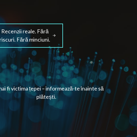
Recenzii reale. Fără
riscuri. Fără minciuni.
ai fi victima țepei – informează-te înainte să
plătești.