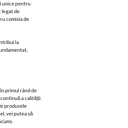
ți unice pentru
t legat de
tru comisia de
tribui la
 fundamentat,
 în primul rând de
continuă a calității
de produsele
el, vei putea să
ociate.