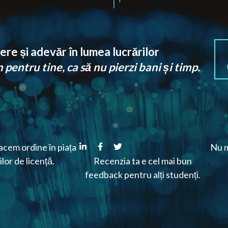
re și adevăr în lumea lucrărilor
pentru tine, ca să nu pierzi bani și timp.
cem ordine în piața
Nu m
ilor de licență.
Recenzia ta e cel mai bun
feedback pentru alți studenți.