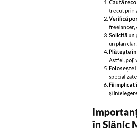
Caută recom
trecut prin 
Verifică po
freelancer, 
Solicită un 
un plan clar
Plătește în
Astfel, poți
Folosește i
specializate
Fii implicat
și înțeleger
Importanț
în Slănic