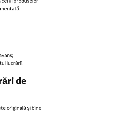
 cel al produselor
cumentată.
 avans;
l lucrării.
rări de
te originală și bine