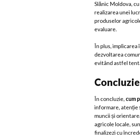
Slănic Moldova, cu 
realizarea unei luc
produselor agricole
evaluare.
În plus, implicarea
dezvoltarea comunit
evitând astfel tenta
Concluzie
În concluzie,
cum po
informare, atenție ș
muncii și orientar
agricole locale, su
finalizezi cu încred