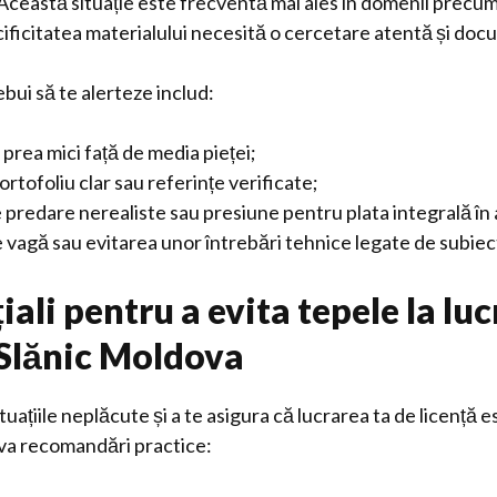
 Această situație este frecventă mai ales în domenii precum
cificitatea materialului necesită o cercetare atentă și do
bui să te alerteze includ:
 prea mici față de media pieței;
ortofoliu clar sau referințe verificate;
predare nerealiste sau presiune pentru plata integrală în
vagă sau evitarea unor întrebări tehnice legate de subiectu
iali pentru a evita tepele la luc
n Slănic Moldova
uațiile neplăcute și a te asigura că lucrarea ta de licență es
eva recomandări practice: