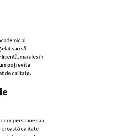
 academic al
șelat sau să
licență, mai ales în
um poți evita
t de calitate.
le
e unor persoane sau
e proastă calitate