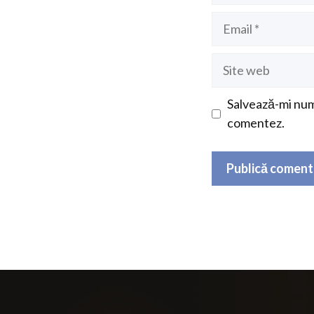
Email
Site
web
Salvează-mi nume
comentez.