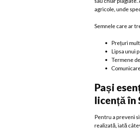
sau chiar plagiate.
agricole, unde spe
Semnele care ar tre
Prețuri mult
Lipsa unui p
Termene de 
Comunicare 
Pași esenț
licență î
Pentru a preveni sit
realizată, iată cât