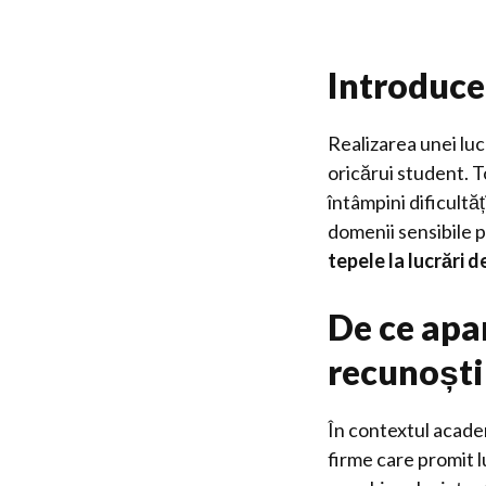
Introduce
Realizarea unei luc
oricărui student. T
întâmpini dificultăț
domenii sensibile p
tepele la lucrări d
De ce apar
recunoști
În contextul acade
firme care promit l