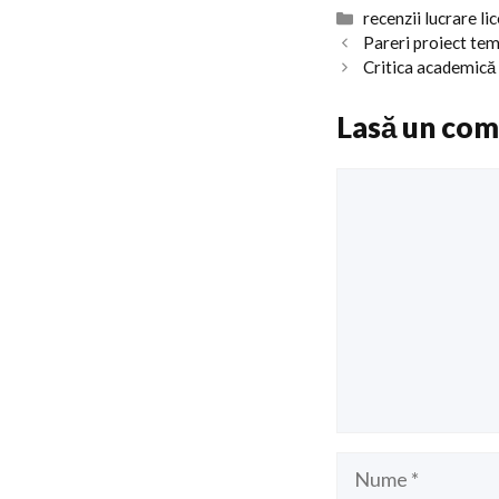
Categorii
recenzii lucrare li
Pareri proiect te
Critica academică 
Lasă un com
Comentariu
Nume