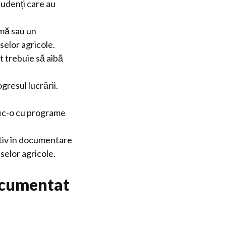
studenți care au
rmă sau un
selor agricole.
t trebuie să aibă
gresul lucrării.
fic-o cu programe
ctiv în documentare
selor agricole.
documentat