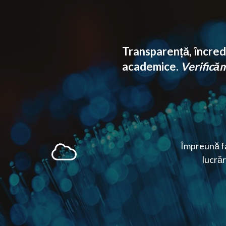
Transparență, încrede
academice.
Verificăm 
Împreună fa
lucrăr