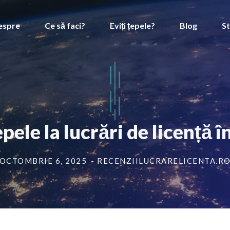
espre
Ce să faci?
Eviți țepele?
Blog
St
pele la lucrări de licență 
OCTOMBRIE 6, 2025
- RECENZIILUCRARELICENTA.R