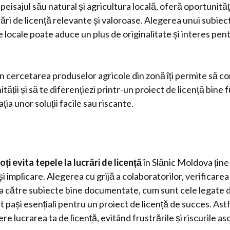
peisajul său natural și agricultura locală, oferă oportunită
rări de licență relevante și valoroase. Alegerea unui subiec
 locale poate aduce un plus de originalitate și interes pen
 în cercetarea produselor agricole din zonă îți permite să con
ății și să te diferențiezi printr-un proiect de licență bine
ția unor soluții facile sau riscante.
ți evita tepele la lucrări de licență
în Slănic Moldova ține
i implicare. Alegerea cu grijă a colaboratorilor, verificarea 
ea către subiecte bine documentate, cum sunt cele legate 
nt pași esențiali pentru un proiect de licență de succes. Astf
ere lucrarea ta de licență, evitând frustrările și riscurile as