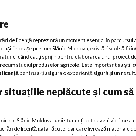
re
rări de licență reprezintă un moment esențial în parcursul
otuși, în orașe precum Slănic Moldova, există riscul să fii în
i atunci când cauți sprijin pentru elaborarea unui proiect de 
recum studiul produselor agricole. Este important să știi
c
e licență
pentru a-ți asigura o experiență sigură și un rezulta
 situațiile neplăcute și cum să 
mic din Slănic Moldova, unii studenți pot deveni victime al
ucrări de licență gata făcute, dar care livrează materiale d