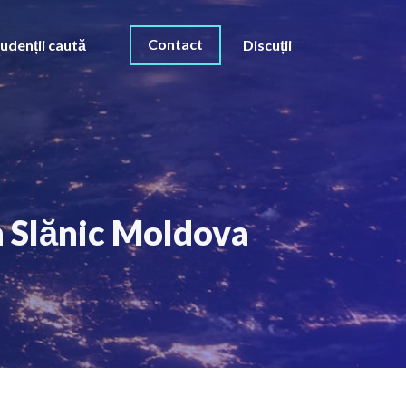
Contact
udenții caută
Discuții
în Slănic Moldova
O