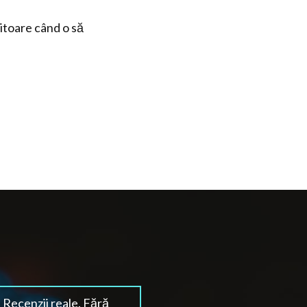
iitoare când o să
Recenzii reale. Fără