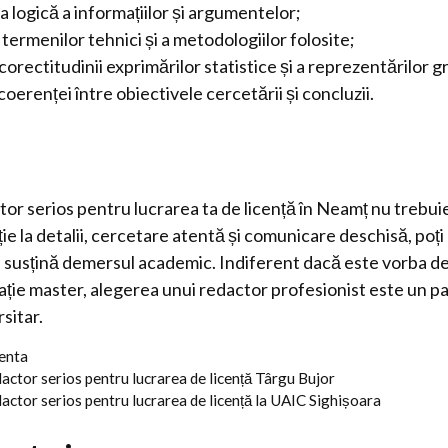
 logică a informațiilor și argumentelor;
 termenilor tehnici și a metodologiilor folosite;
corectitudinii exprimărilor statistice și a reprezentărilor g
oerenței între obiectivele cercetării și concluzii.
or serios pentru lucrarea ta de licență în Neamț nu trebuie
ție la detalii, cercetare atentă și comunicare deschisă, poț
ți susțină demersul academic. Indiferent dacă este vorba d
tație master, alegerea unui redactor profesionist este un p
sitar.
centa
ctor serios pentru lucrarea de licență Târgu Bujor
ctor serios pentru lucrarea de licență la UAIC Sighișoara