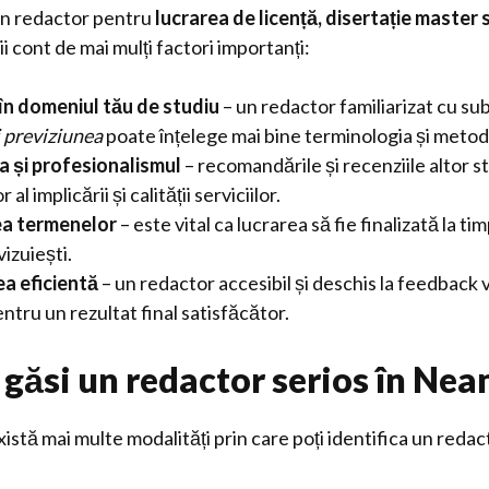
un redactor pentru
lucrarea de licență, disertație master 
i cont de mai mulți factori importanți:
în domeniul tău de studiu
– un redactor familiarizat cu s
i previziunea
poate înțelege mai bine terminologia și metod
a și profesionalismul
– recomandările și recenziile altor st
 al implicării și calității serviciilor.
a termenelor
– este vital ca lucrarea să fie finalizată la t
vizuiești.
a eficientă
– un redactor accesibil și deschis la feedback va
tru un rezultat final satisfăcător.
 găsi un redactor serios în Nea
xistă mai multe modalități prin care poți identifica un reda