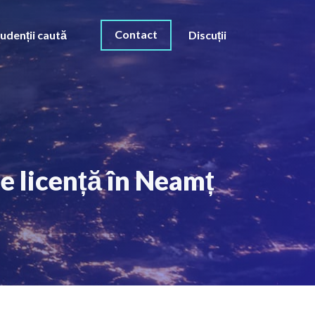
Contact
udenții caută
Discuții
e licență în Neamț
O