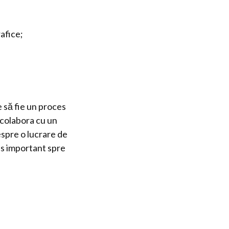
rafice;
 să fie un proces
i colabora cu un
espre o lucrare de
as important spre