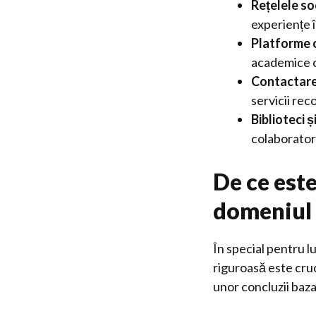
Rețelele so
experiențe 
Platforme o
academice of
Contactarea
servicii re
Biblioteci 
colaboratori
De ce est
domeniul 
În special pentru 
riguroasă este cru
unor concluzii baza