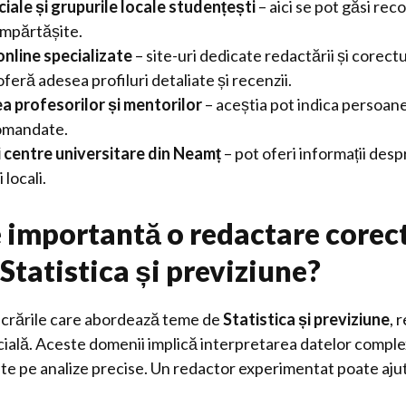
ciale și grupurile locale studențești
– aici se pot găsi rec
împărtășite.
nline specializate
– site-uri dedicate redactării și corectur
eră adesea profiluri detaliate și recenzii.
 profesorilor și mentorilor
– aceștia pot indica persoan
comandate.
și centre universitare din Neamț
– pot oferi informații desp
 locali.
e importantă o redactare corect
Statistica și previziune?
lucrările care abordează teme de
Statistica și previziune
, 
cială. Aceste domenii implică interpretarea datelor comple
te pe analize precise. Un redactor experimentat poate ajut