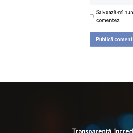
web
Salvează-mi nume
comentez.
Transparență, încrede