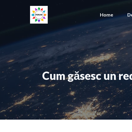
Sari
la
Home
D
conținut
Cum găsesc un red