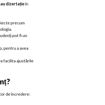
sau dizertație
în
ubiecte precum
ologia.
udenți pot fi un
imp, pentru a avea
 facilita ajustările
mț?
ctor de încredere: