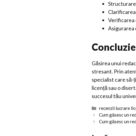
Structurarea
Clarificarea
Verificarea 
Asigurarea c
Concluzie
Găsirea unui redact
stresant. Prin aten
specialist care să-
licență sau o diser
succesul tău univer
Categorii
recenzii lucrare li
Cum găsesc un reda
Cum găsesc un reda