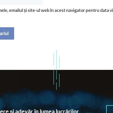
le, emailul și site-ul web în acest navigator pentru data v
re și adevăr în lumea lucrărilor