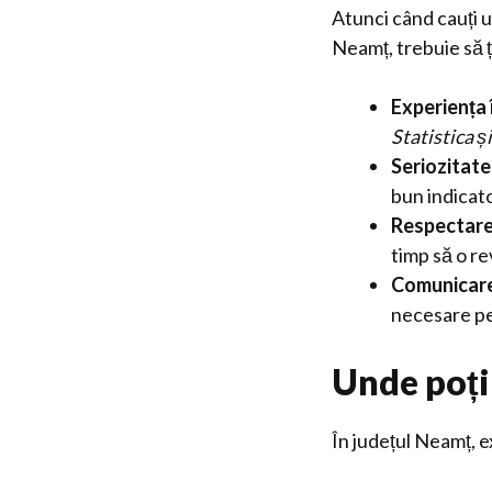
Atunci când cauți 
Neamț, trebuie să ți
Experiența 
Statistica ș
Seriozitate
bun indicator
Respectare
timp să o re
Comunicare
necesare pen
Unde poți
În județul Neamț, e