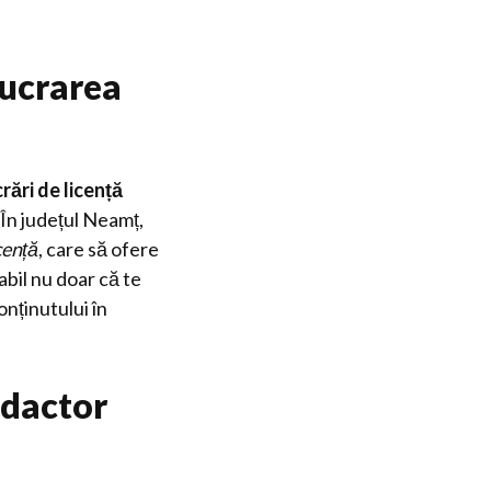
lucrarea
crări de licență
În județul Neamț,
cență
, care să ofere
abil nu doar că te
onținutului în
edactor