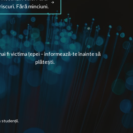
riscuri. Fără minciuni.
ai fi victima țepei – informează-te înainte să
plătești.
studenții.