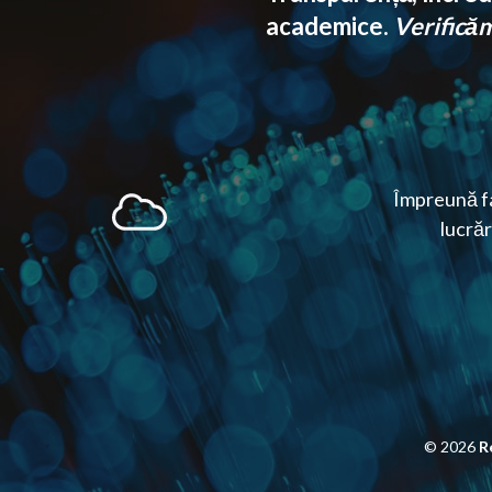
academice.
Verificăm 
Împreună fa
lucrăr
© 2026
R