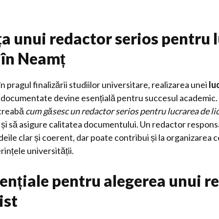
a unui redactor serios pentru 
ă în Neamț
în pragul finalizării studiilor universitare, realizarea unei
lu
i documentate devine esențială pentru succesul academic. 
ntreabă
cum găsesc un redactor serios pentru lucrarea de li
t și să asigure calitatea documentului. Un redactor respons
ideile clar și coerent, dar poate contribui și la organizarea c
ințele universității.
sențiale pentru alegerea unui r
ist