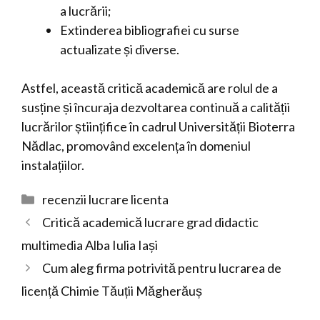
a lucrării;
Extinderea bibliografiei cu surse
actualizate și diverse.
Astfel, această critică academică are rolul de a
susține și încuraja dezvoltarea continuă a calității
lucrărilor științifice în cadrul Universității Bioterra
Nădlac, promovând excelența în domeniul
instalațiilor.
Categorii
recenzii lucrare licenta
Critică academică lucrare grad didactic
multimedia Alba Iulia Iași
Cum aleg firma potrivită pentru lucrarea de
licență Chimie Tăuții Măgherăuș