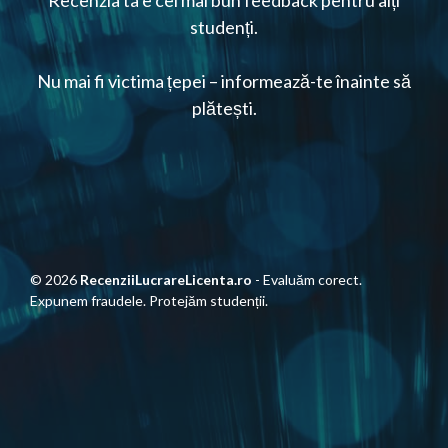
Recenzia ta e cel mai bun feedback pentru alți
studenți.
Nu mai fi victima țepei – informează-te înainte să
plătești.
© 2026
RecenziiLucrareLicenta.ro
- Evaluăm corect.
Expunem fraudele. Protejăm studenții.