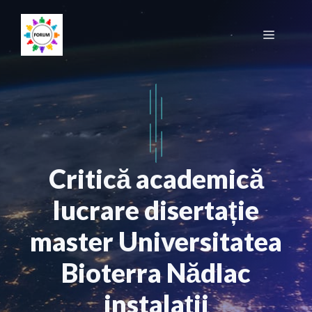
Sari
la
Meniu
conținut
Critică academică
lucrare disertație
master Universitatea
Bioterra Nădlac
instalații