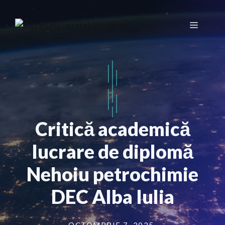
Sari
la
Meniu
conținut
Critică academică
lucrare de diplomă
Nehoiu petrochimie
DEC Alba Iulia