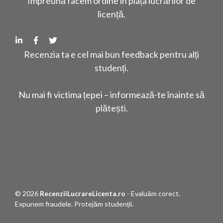
Împreună facem ordine în piața lucrărilor de
licență.
Recenzia ta e cel mai bun feedback pentru alți
studenți.
Nu mai fi victima țepei – informează-te înainte să
plătești.
© 2026
RecenziiLucrareLicenta.ro
- Evaluăm corect.
Expunem fraudele. Protejăm studenții.