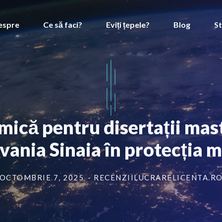
espre
Ce să faci?
Eviți țepele?
Blog
St
ică pentru disertații mast
vania Sinaia în protecția 
OCTOMBRIE 7, 2025
- RECENZIILUCRARELICENTA.R