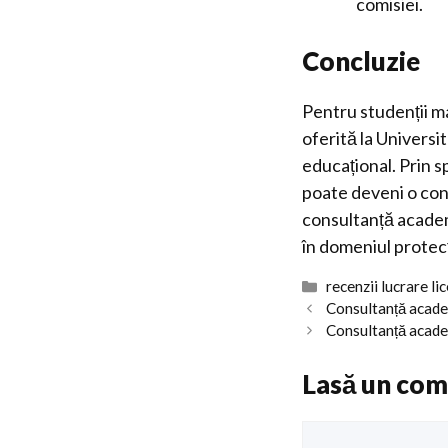
comisiei.
Concluzie
Pentru studenții m
oferită la Universi
educațional. Prin sp
poate deveni o cont
consultanță academi
în domeniul protecț
Categorii
recenzii lucrare li
Consultanță academ
Consultanță acade
Lasă un com
Comentariu