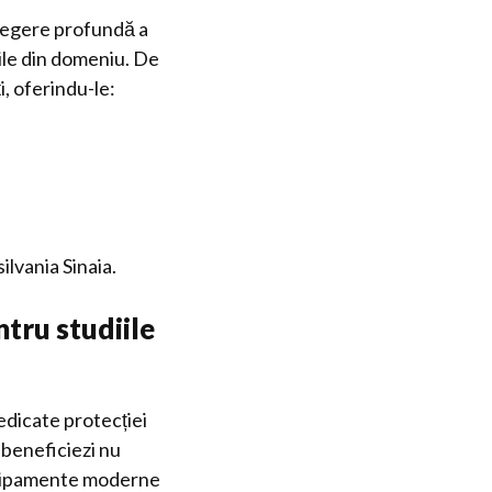
elegere profundă a
țile din domeniu. De
i, oferindu-le:
lvania Sinaia.
ntru studiile
edicate protecției
 beneficiezi nu
echipamente moderne