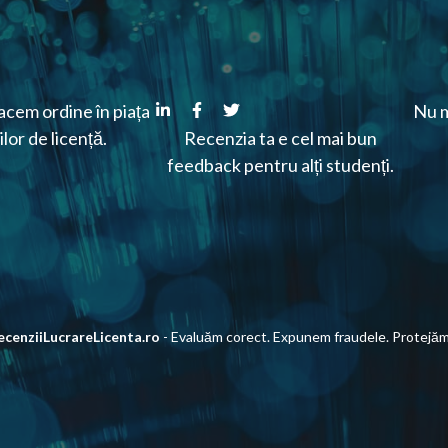
cem ordine în piața
Nu m
ilor de licență.
Recenzia ta e cel mai bun
feedback pentru alți studenți.
ecenziiLucrareLicenta.ro
- Evaluăm corect. Expunem fraudele. Protejăm 