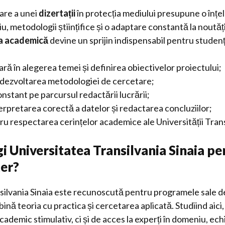
are a unei
dizertații
în protecția mediului presupune o înț
u, metodologii științifice și o adaptare constantă la noută
a academică
devine un sprijin indispensabil pentru studenț
ară în alegerea temei și definirea obiectivelor proiectului;
n dezvoltarea metodologiei de cercetare;
stant pe parcursul redactării lucrării;
terpretarea corectă a datelor și redactarea concluziilor;
u respectarea cerințelor academice ale Universității Transi
gi Universitatea Transilvania Sinaia pe
ter?
silvania Sinaia este recunoscută pentru programele sale d
ină teoria cu practica și cercetarea aplicată. Studiind aici,
cademic stimulativ, ci și de acces la experți în domeniu, 