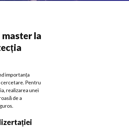
 master la
tecția
vind importanța
i cercetare. Pentru
a, realizarea unei
roasă de a
guros.
izertației