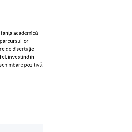
ultanța academică
 parcursul lor
are de disertație
el, investind în
o schimbare pozitivă