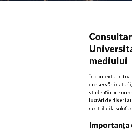
Consultan
Universita
mediului
În contextul actual 
conservării naturii
studenții care urme
lucrări de diserta
contribui la soluț
Importanța c