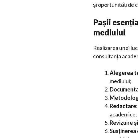
și oportunități de 
Pașii esenți
mediului
Realizarea unei luc
consultanța academi
Alegerea t
mediului;
Documentar
Metodolog
Redactare:
academice;
Revizuire ș
Susținerea d