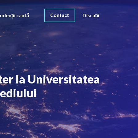
Contact
udenții caută
Discuții
er la Universitatea
mediului
O