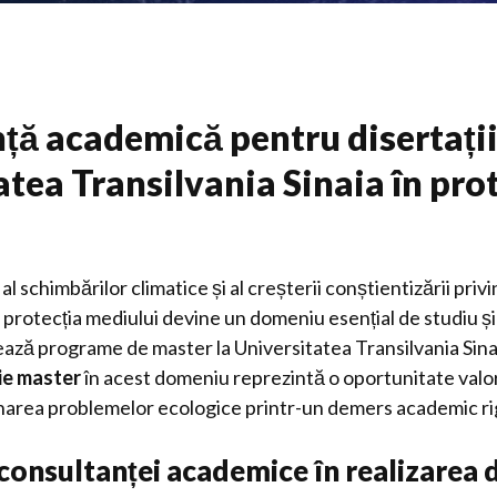
ță academică pentru disertații
tea Transilvania Sinaia în pro
al schimbărilor climatice și al creșterii conștientizării pri
, protecția mediului devine un domeniu esențial de studiu ș
ază programe de master la Universitatea Transilvania Sinai
ție master
în acest domeniu reprezintă o oportunitate valo
ionarea problemelor ecologice printr-un demers academic ri
onsultanței academice în realizarea d