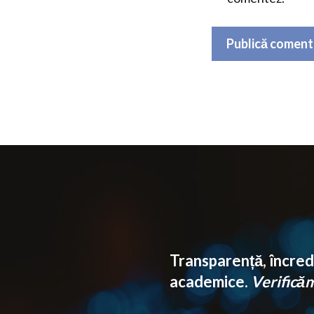
Transparență, încrede
academice.
Verificăm 