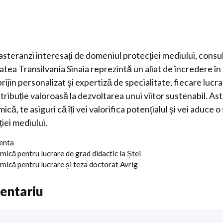
asteranzi interesați de domeniul protecției mediului, cons
tatea Transilvania Sinaia reprezintă un aliat de încredere în
rijin personalizat și expertiză de specialitate, fiecare lucr
ribuție valoroasă la dezvoltarea unui viitor sustenabil. Astf
că, te asiguri că îți vei valorifica potențialul și vei aduce 
iei mediului.
centa
ică pentru lucrare de grad didactic la Ștei
mică pentru lucrare și teza doctorat Avrig
entariu