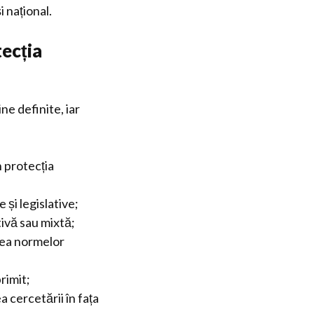
i național.
tecția
ne definite, iar
n protecția
e și legislative;
tivă sau mixtă;
area normelor
rimit;
cercetării în fața