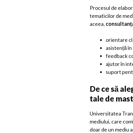
Procesul de elabor
tematicilor de medi
aceea,
consultanț
orientare cl
asistență î
feedback con
ajutor în in
suport pentr
De ce să ale
tale de mas
Universitatea Tran
mediului, care comb
doar de un mediu a