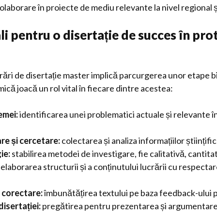
colaborare în proiecte de mediu relevante la nivel regional ș
ali pentru o disertație de succes în pro
rări de disertație master implică parcurgerea unor etape bi
că joacă un rol vital în fiecare dintre acestea:
emei:
identificarea unei problematici actuale și relevante î
e și cercetare:
colectarea și analiza informațiilor științific
ie:
stabilirea metodei de investigare, fie calitativă, cantita
elaborarea structurii și a conținutului lucrării cu respect
i corectare:
îmbunătățirea textului pe baza feedback-ului p
isertației:
pregătirea pentru prezentarea și argumentarea 