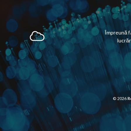
Împreună fa
lucrăr
© 2026
R