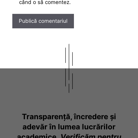
când o să comentez.
Transparență, încredere și
adevăr în lumea lucrărilor
academice.
Verificăm pentru