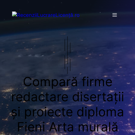
Sari
la
Meniu
conținut
Compară firme
redactare disertații
și proiecte diploma
Fieni Arta murală