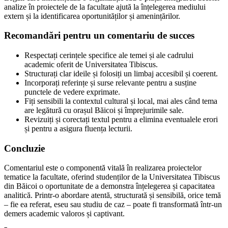
analize în proiectele de la facultate ajută la înțelegerea mediului
extern și la identificarea oportunităților și amenințărilor.
Recomandări pentru un comentariu de succes
Respectați cerințele specifice ale temei și ale cadrului
academic oferit de Universitatea Tibiscus.
Structurați clar ideile și folosiți un limbaj accesibil și coerent.
Incorporați referințe și surse relevante pentru a susține
punctele de vedere exprimate.
Fiți sensibili la contextul cultural și local, mai ales când tema
are legătură cu orașul Băicoi și împrejurimile sale.
Revizuiți și corectați textul pentru a elimina eventualele erori
și pentru a asigura fluența lecturii.
Concluzie
Comentariul este o componentă vitală în realizarea proiectelor
tematice la facultate, oferind studenților de la Universitatea Tibiscus
din Băicoi o oportunitate de a demonstra înțelegerea și capacitatea
analitică. Printr-o abordare atentă, structurată și sensibilă, orice temă
– fie ea referat, eseu sau studiu de caz – poate fi transformată într-un
demers academic valoros și captivant.