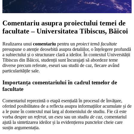
Comentariu asupra proiectului temei de
facultate – Universitatea Tibiscus, Băicoi
Realizarea unui
comentariu
pentru un
proiect temă facultate
presupune o atenție deosebită asupra detaliilor, o înțelegere profundă
a subiectului și o structurare clară a ideilor. În contextul Universității
Tibiscus din Băicoi, studenții sunt încurajați să abordeze teme
diverse precum referate, eseuri sau studii de caz, fiecare având
particularitățile sale.
Importanța comentariului în cadrul temelor de
facultate
Comentariul reprezintă o etapă esențială în procesul de învățare,
oferind posibilitatea de a reflecta asupra informațiilor acumulate și de
a le pune în contextul mai larg al domeniului de studiu. Fie că este
vorba despre un
referat
, un
eseu
sau un
studiu de caz
, comentariul
ajută la sintetizarea ideilor și la evidențierea punctelor cheie care
susțin argumentația.