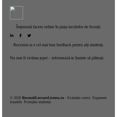
Împreună facem ordine în piața lucrărilor de licență.
Recenzia ta e cel mai bun feedback pentru alți studenți.
Nu mai fi victima țepei – informează-te înainte să plătești.
© 2026
RecenziiLucrareLicenta.ro
- Evaluăm corect. Expunem
fraudele. Protejăm studenții.