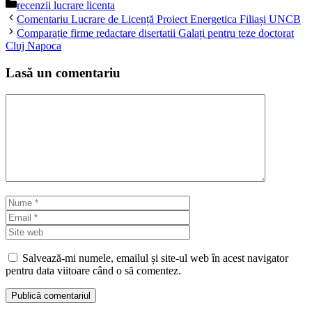
Categorii
recenzii lucrare licenta
Comentariu Lucrare de Licență Proiect Energetica Filiași UNCB
Comparație firme redactare disertatii Galați pentru teze doctorat
Cluj Napoca
Lasă un comentariu
Comentariu
Nume
Email
Site
web
Salvează-mi numele, emailul și site-ul web în acest navigator
pentru data viitoare când o să comentez.