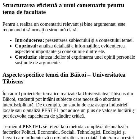
Structurarea eficientă a unui comentariu pentru
tema de facultate
Pentru a realiza un comentariu relevant și bine argumentat, este
recomandat să urmați o structură clară:
Introducerea:
prezentarea subiectului și a contextului temei.
Cuprinsul:
analiza detaliată a informațiilor, evidențierea
aspectelor importante și conexiunile dintre ele.
Concluzia:
sinteza ideilor și exprimarea unei opinii personale
susținute de argumente.
Aspecte specifice temei din Băicoi – Universitatea
Tibiscus
În cadrul proiectelor tematice realizate la Universitatea Tibiscus din
Băicoi, studenții pot întâlni subiecte care necesită o abordare
interdisciplinară. De exemplu, un studiu de caz asupra industriei
locale sau o analiză PESTEL pot aduce un plus de valoare lucrării și
pot dezvolta capacitatea de gândire critică.
Termenul
PESTEL
se referă la o metodă complexă de analiză a
factorilor Politici, Economici, Sociali, Tehnologici, Ecologici și
Legali care influențează o organizație sau o piață. Integrarea acestei