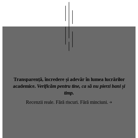
Transparență, încredere și adevăr în lumea lucrărilor
academice.
Verificăm pentru tine, ca să nu pierzi bani și
timp.
Recenzii reale. Fără riscuri. Fără minciuni.