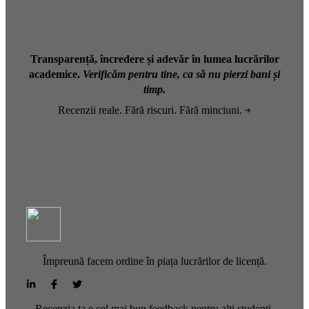
Transparență, încredere și adevăr în lumea lucrărilor
academice.
Verificăm pentru tine, ca să nu pierzi bani și
timp.
Recenzii reale. Fără riscuri. Fără minciuni.
Împreună facem ordine în piața lucrărilor de licență.
Recenzia ta e cel mai bun feedback pentru alți studenți.