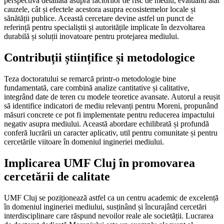
perspectivă detaliată asupra factorilor de risc de mediu, evaluând atât
cauzele, cât și efectele acestora asupra ecosistemelor locale și
sănătății publice. Această cercetare devine astfel un punct de
referință pentru specialiștii și autoritățile implicate în dezvoltarea
durabilă și soluții inovatoare pentru protejarea mediului.
Contribuții științifice și metodologice
Teza doctoratului se remarcă printr-o metodologie bine
fundamentată, care combină analize cantitative și calitative,
integrând date de teren cu modele teoretice avansate. Autorul a reușit
să identifice indicatori de mediu relevanți pentru Moreni, propunând
măsuri concrete ce pot fi implementate pentru reducerea impactului
negativ asupra mediului. Această abordare echilibrată și profundă
conferă lucrării un caracter aplicativ, util pentru comunitate și pentru
cercetările viitoare în domeniul ingineriei mediului.
Implicarea UMF Cluj în promovarea
cercetării de calitate
UMF Cluj se poziționează astfel ca un centru academic de excelență
în domeniul ingineriei mediului, susținând și încurajând cercetări
interdisciplinare care răspund nevoilor reale ale societății. Lucrarea