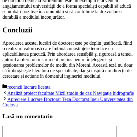
de doctorat dedicată Moreniului este un exemplu elocvent al
angajamentului universității de a forma specialiști capabili să aducă
schimbări pozitive în comunități și să contribuie la dezvoltarea
durabilă a mediului înconjurător.
Concluzii
Aprecierea acestei lucrări de doctorat este pe deplin justificată, fiind
o realizare valoroasă care îmbină cunoștințele teoretice cu
aplicabilitatea practică. Prin abordarea sensibilă și riguroasă a temei,
autorul a oferit un instrument prețios pentru înțelegerea și
gestionarea problemelor de mediu din Moreni. Această teză nu doar
că îmbogățește literatura de specialitate, dar și inspiră noi direcții de
cercetare și acțiune în domeniul ingineriei mediului.
Categorii
recenzii lucrare licenta
Analiză proiect facultate Mizil studiu de caz Navigație hidrografie
Apreciere Lucrare Doctorat Teza Doctorat Ineu Universitatea din
Craiova
Lasă un comentariu
Comentariu