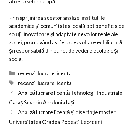
al resurselor de apă.
Prin sprijinirea acestor analize, instituțiile
academice și comunitatea locală pot beneficia de
soluții inovatoare și adaptate nevoilor reale ale
zonei, promovând astfel o dezvoltare echilibrată
și responsabilă din punct de vedere ecologic și
social.
Categorii
recenzii lucrare licenta
Etichete
recenzii lucrare licenta
Analiză lucrare licență Tehnologii Industriale
Caraș Severin Apollonia Iași
Analiză lucrare licență și disertație master
Universitatea Oradea Popești Leordeni