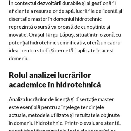
În contextul dezvoltării durabile și al gestionării
eficiente a resurselor de apă, lucrările de licență și
disertație master în domeniul hidrotehnic
reprezintă o sursă valoroasă de cunoștințe și
inovație. Orașul Târgu Lăpuș, situat într-o zonă cu
potențial hidrotehnic semnificativ, oferă un cadru
ideal pentru studii și cercetări aplicate în acest
domeniu.
Rolul analizei lucrărilor
academice în hidrotehnică
Analiza lucrărilor de licență și disertație master
este esențială pentru a înțelege tendințele
actuale, metodele utilizate și rezultatele obținute
în domeniul hidrotehnic. Printr-o evaluare atentă,
se pot identifica punctele forte ale cercetărilor,