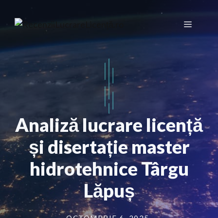
Sari
la
Meniu
conținut
Analiză lucrare licență
și disertație master
hidrotehnice Târgu
Lăpuș