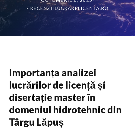
OCTOMBRIE 6, 2025
- RECENZIILUCRARELICENTA.RO
Importanța analizei
lucrărilor de licență și
disertație master în
domeniul hidrotehnic din
Târgu Lăpuș