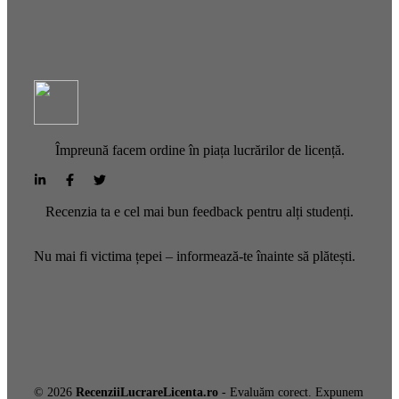
Împreună facem ordine în piața lucrărilor de licență.
Recenzia ta e cel mai bun feedback pentru alți studenți.
Nu mai fi victima țepei – informează-te înainte să plătești.
© 2026
RecenziiLucrareLicenta.ro
- Evaluăm corect. Expunem