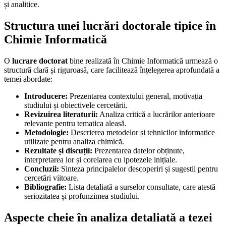
și analitice.
Structura unei lucrări doctorale tipice în
Chimie Informatică
O
lucrare doctorat
bine realizată în Chimie Informatică urmează o
structură clară și riguroasă, care facilitează înțelegerea aprofundată a
temei abordate:
Introducere:
Prezentarea contextului general, motivația
studiului și obiectivele cercetării.
Revizuirea literaturii:
Analiza critică a lucrărilor anterioare
relevante pentru tematica aleasă.
Metodologie:
Descrierea metodelor și tehnicilor informatice
utilizate pentru analiza chimică.
Rezultate și discuții:
Prezentarea datelor obținute,
interpretarea lor și corelarea cu ipotezele inițiale.
Concluzii:
Sinteza principalelor descoperiri și sugestii pentru
cercetări viitoare.
Bibliografie:
Lista detaliată a surselor consultate, care atestă
seriozitatea și profunzimea studiului.
Aspecte cheie în analiza detaliată a tezei