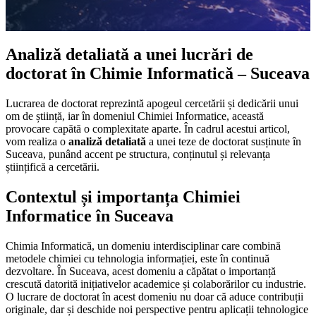
Analiză detaliată a unei lucrări de
doctorat în Chimie Informatică – Suceava
Lucrarea de doctorat reprezintă apogeul cercetării și dedicării unui
om de știință, iar în domeniul Chimiei Informatice, această
provocare capătă o complexitate aparte. În cadrul acestui articol,
vom realiza o
analiză detaliată
a unei teze de doctorat susținute în
Suceava, punând accent pe structura, conținutul și relevanța
științifică a cercetării.
Contextul și importanța Chimiei
Informatice în Suceava
Chimia Informatică, un domeniu interdisciplinar care combină
metodele chimiei cu tehnologia informației, este în continuă
dezvoltare. În Suceava, acest domeniu a căpătat o importanță
crescută datorită inițiativelor academice și colaborărilor cu industrie.
O lucrare de doctorat în acest domeniu nu doar că aduce contribuții
originale, dar și deschide noi perspective pentru aplicații tehnologice