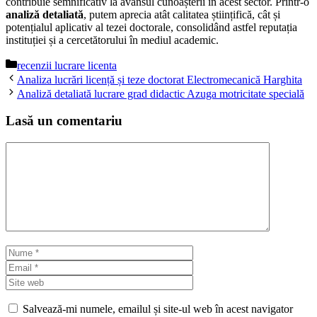
contribuie semnificativ la avansul cunoașterii în acest sector. Printr-o
analiză detaliată
, putem aprecia atât calitatea științifică, cât și
potențialul aplicativ al tezei doctorale, consolidând astfel reputația
instituției și a cercetătorului în mediul academic.
Categorii
recenzii lucrare licenta
Analiza lucrări licență și teze doctorat Electromecanică Harghita
Analiză detaliată lucrare grad didactic Azuga motricitate specială
Lasă un comentariu
Comentariu
Nume
Email
Site
web
Salvează-mi numele, emailul și site-ul web în acest navigator