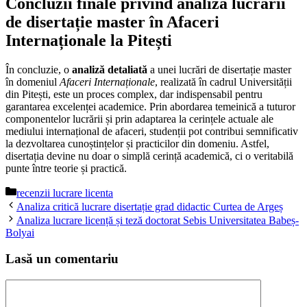
Concluzii finale privind analiza lucrării
de disertație master în Afaceri
Internaționale la Pitești
În concluzie, o
analiză detaliată
a unei lucrări de disertație master
în domeniul
Afaceri Internaționale
, realizată în cadrul Universității
din Pitești, este un proces complex, dar indispensabil pentru
garantarea excelenței academice. Prin abordarea temeinică a tuturor
componentelor lucrării și prin adaptarea la cerințele actuale ale
mediului internațional de afaceri, studenții pot contribui semnificativ
la dezvoltarea cunoștințelor și practicilor din domeniu. Astfel,
disertația devine nu doar o simplă cerință academică, ci o veritabilă
punte între teorie și practică.
Categorii
recenzii lucrare licenta
Analiza critică lucrare disertație grad didactic Curtea de Argeș
Analiza lucrare licență și teză doctorat Sebis Universitatea Babeș-
Bolyai
Lasă un comentariu
Comentariu