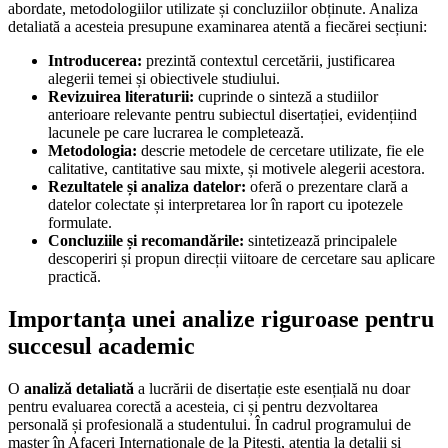
abordate, metodologiilor utilizate și concluziilor obținute. Analiza
detaliată a acesteia presupune examinarea atentă a fiecărei secțiuni:
Introducerea:
prezintă contextul cercetării, justificarea
alegerii temei și obiectivele studiului.
Revizuirea literaturii:
cuprinde o sinteză a studiilor
anterioare relevante pentru subiectul disertației, evidențiind
lacunele pe care lucrarea le completează.
Metodologia:
descrie metodele de cercetare utilizate, fie ele
calitative, cantitative sau mixte, și motivele alegerii acestora.
Rezultatele și analiza datelor:
oferă o prezentare clară a
datelor colectate și interpretarea lor în raport cu ipotezele
formulate.
Concluziile și recomandările:
sintetizează principalele
descoperiri și propun direcții viitoare de cercetare sau aplicare
practică.
Importanța unei analize riguroase pentru
succesul academic
O
analiză detaliată
a lucrării de disertație este esențială nu doar
pentru evaluarea corectă a acesteia, ci și pentru dezvoltarea
personală și profesională a studentului. În cadrul programului de
master în Afaceri Internaționale de la Pitești, atenția la detalii și