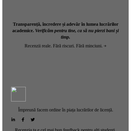
Transparență, încredere și adevăr în lumea lucrărilor
academice.
Verificăm pentru tine, ca să nu pierzi bani și
timp.
Recenzii reale. Fără riscuri. Fără minciuni.
Împreună facem ordine în piața lucrărilor de licență.
Recenzia ta e cel mai bun feedback pentru alți studenți.