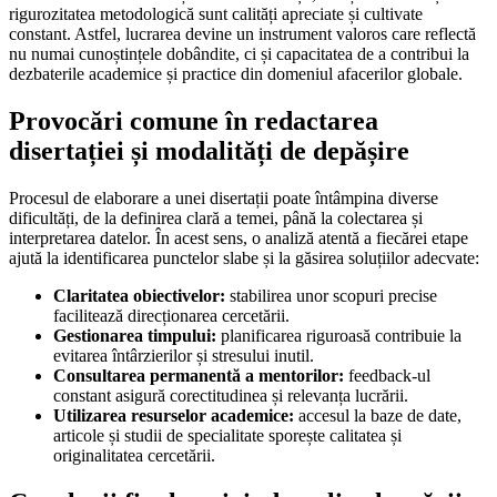
rigurozitatea metodologică sunt calități apreciate și cultivate
constant. Astfel, lucrarea devine un instrument valoros care reflectă
nu numai cunoștințele dobândite, ci și capacitatea de a contribui la
dezbaterile academice și practice din domeniul afacerilor globale.
Provocări comune în redactarea
disertației și modalități de depășire
Procesul de elaborare a unei disertații poate întâmpina diverse
dificultăți, de la definirea clară a temei, până la colectarea și
interpretarea datelor. În acest sens, o analiză atentă a fiecărei etape
ajută la identificarea punctelor slabe și la găsirea soluțiilor adecvate:
Claritatea obiectivelor:
stabilirea unor scopuri precise
facilitează direcționarea cercetării.
Gestionarea timpului:
planificarea riguroasă contribuie la
evitarea întârzierilor și stresului inutil.
Consultarea permanentă a mentorilor:
feedback-ul
constant asigură corectitudinea și relevanța lucrării.
Utilizarea resurselor academice:
accesul la baze de date,
articole și studii de specialitate sporește calitatea și
originalitatea cercetării.