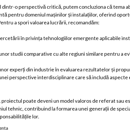
l dintr-o perspectivă critică, putem concluziona că tema 
tă pentru domeniul mașinilor și instalațiilor, oferind oport
Pentru a spori valoarea lucrării, recomandăm:
rcetării în privința tehnologiilor emergente aplicabile insta
nor studii comparative cu alte regiuni similare pentru a e
nor experți din industrie în evaluarea rezultatelor și propu
nei perspective interdisciplinare care să includă aspecte
i, proiectul poate deveni un model valoros de referat sau 
iul tehnic, contribuind la formarea unei generații de special
ponsabilitățile lor.
centa