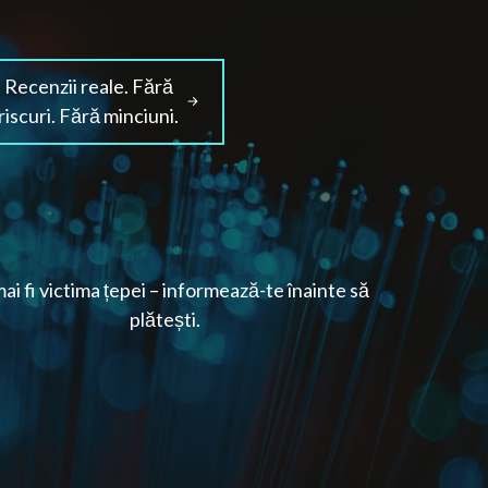
Recenzii reale. Fără
riscuri. Fără minciuni.
ai fi victima țepei – informează-te înainte să
plătești.