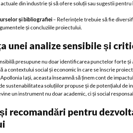
 actuale din industrie și să ofere soluții sau sugestii pentr
urselor și bibliografiei
– Referințele trebuie să fie diversif
rgumentele și concluziile proiectului.
 unei analize sensibile și crit
nsibilă presupune nu doar identificarea punctelor forte și a 
 a contextului social și economic în care se înscrie proiect
ți Apollonia Iași, aceasta înseamnă să ținem cont de impactu
 de sustenabilitatea soluțiilor propuse și de potențialul de 
evine un instrument nu doar academic, ci și social responsab
 și recomandări pentru dezvol
ui