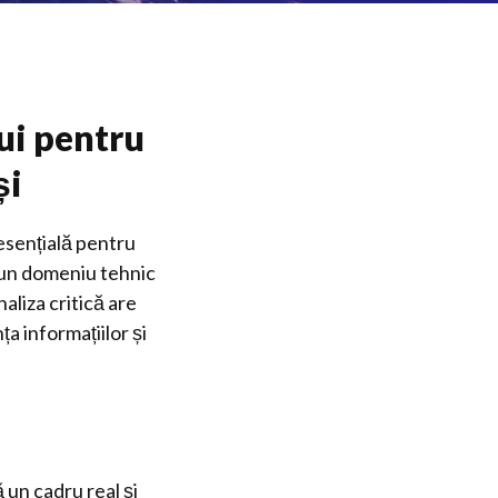
lui pentru
și
 esențială pentru
r-un domeniu tehnic
naliza critică are
ța informațiilor și
 un cadru real și