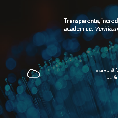
Transparență, încrede
academice.
Verificăm 
Împreună fa
lucrăr