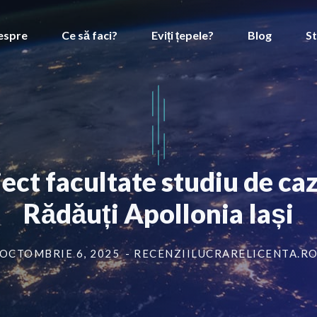
espre
Ce să faci?
Eviți țepele?
Blog
St
ect facultate studiu de caz
Rădăuți Apollonia Iași
OCTOMBRIE 6, 2025
- RECENZIILUCRARELICENTA.R