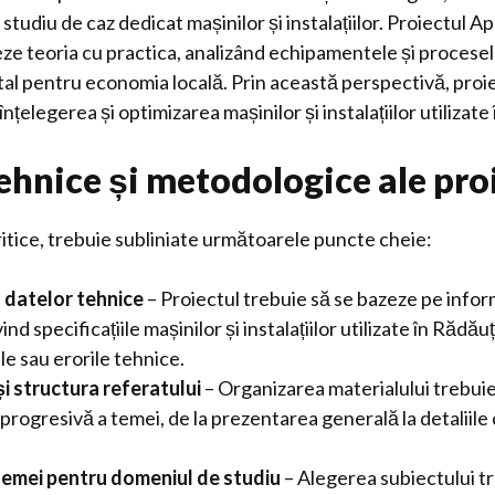
tudiu de caz dedicat mașinilor și instalațiilor. Proiectul Apo
ze teoria cu practica, analizând echipamentele și procesel
ital pentru economia locală. Prin această perspectivă, proi
nțelegerea și optimizarea mașinilor și instalațiilor utilizat
ehnice și metodologice ale pro
critice, trebuie subliniate următoarele puncte cheie:
 datelor tehnice
– Proiectul trebuie să se bazeze pe inform
nd specificațiile mașinilor și instalațiilor utilizate în Rădăuț
le sau erorile tehnice.
și structura referatului
– Organizarea materialului trebuie 
progresivă a temei, de la prezentarea generală la detaliile
temei pentru domeniul de studiu
– Alegerea subiectului tr