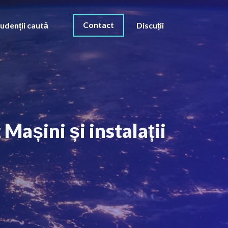
Contact
udenții caută
Discuții
 Mașini și instalații
O