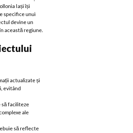
llonia Iași își
e specifice unui
ectul devine un
e în această regiune.
iectului
ații actualizate și
i, evitând
să faciliteze
 complexe ale
ebuie să reflecte