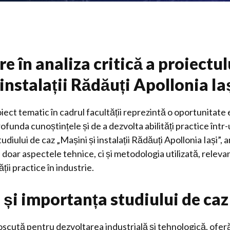
e în analiza critică a proiectu
instalații Rădăuți Apollonia Ia
iect tematic în cadrul facultății reprezintă o oportunitate
rofunda cunoștințele și de a dezvolta abilități practice înt
udiului de caz „Mașini și instalații Rădăuți Apollonia Iași”, a
 doar aspectele tehnice, ci și metodologia utilizată, relevan
ății practice în industrie.
 și importanța studiului de caz
scută pentru dezvoltarea industrială și tehnologică, oferă