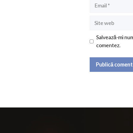
Email
Site
web
Salvează-mi nume
comentez.