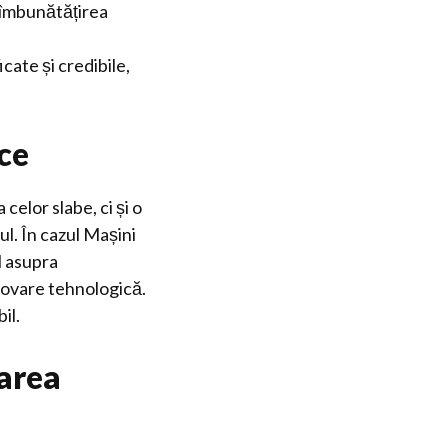
u îmbunătățirea
icate și credibile,
ice
celor slabe, ci și o
ul. În cazul Mașini
l asupra
inovare tehnologică.
il.
tarea