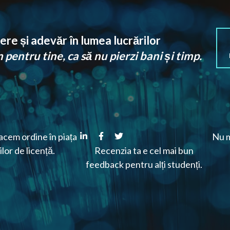
re și adevăr în lumea lucrărilor
pentru tine, ca să nu pierzi bani și timp.
cem ordine în piața
Nu m
ilor de licență.
Recenzia ta e cel mai bun
feedback pentru alți studenți.