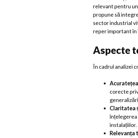
relevant pentru un s
propune să integre
sector industrial v
reper important în î
Aspecte t
În cadrul analizei 
Acuratețea
corecte privi
generalizări
Claritatea 
înțelegerea 
instalațiilor.
Relevanța 