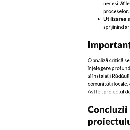
necesitățile
proceselor.
Utilizarea s
sprijinind a
Importanța
O analiză critică se
înțelegere profundă
și instalații Rădău
comunității locale,
Astfel, proiectul d
Concluzii
proiectul