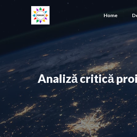
Sari
la
Home
D
conținut
Analiză critică proi