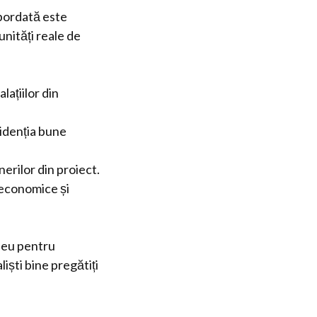
abordată este
unități reale de
lațiilor din
videnția bune
nerilor din proiect.
 economice și
eseu pentru
iști bine pregătiți