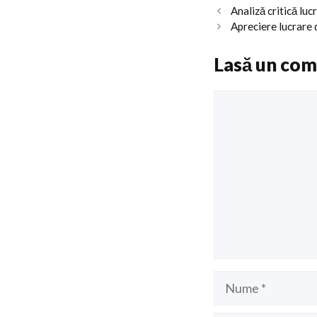
Analiză critică luc
Apreciere lucrar
Lasă un com
Comentariu
Nume