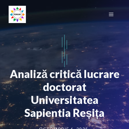
Sari
la
Meniu
conținut
Analiză critică lucrare
doctorat
Universitatea
Sapientia Reșița