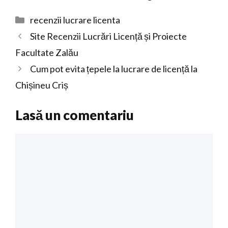
Categorii
recenzii lucrare licenta
Site Recenzii Lucrări Licență și Proiecte
Facultate Zalău
Cum pot evita țepele la lucrare de licență la
Chișineu Criș
Lasă un comentariu
Comentariu