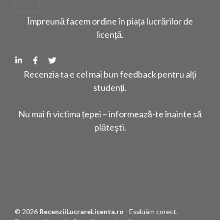
Împreună facem ordine în piața lucrărilor de
licență.
Recenzia ta e cel mai bun feedback pentru alți
studenți.
Nu mai fi victima țepei – informează-te înainte să
plătești.
© 2026
RecenziiLucrareLicenta.ro
- Evaluăm corect.