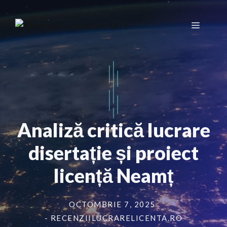
Sari
la
Meniu
conținut
Analiză critică lucrare
disertație și proiect
licență Neamț
OCTOMBRIE 7, 2025
- RECENZIILUCRARELICENTA.RO