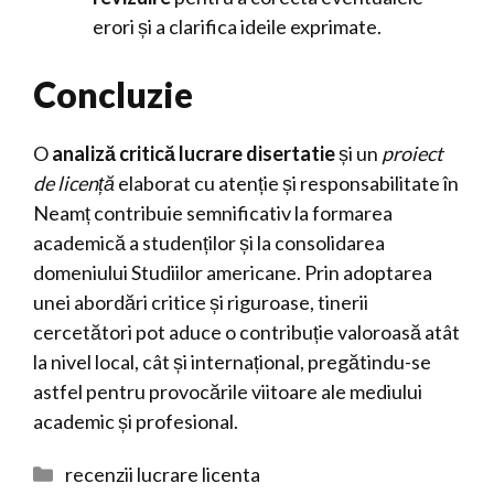
erori și a clarifica ideile exprimate.
Concluzie
O
analiză critică lucrare disertatie
și un
proiect
de licență
elaborat cu atenție și responsabilitate în
Neamț contribuie semnificativ la formarea
academică a studenților și la consolidarea
domeniului Studiilor americane. Prin adoptarea
unei abordări critice și riguroase, tinerii
cercetători pot aduce o contribuție valoroasă atât
la nivel local, cât și internațional, pregătindu-se
astfel pentru provocările viitoare ale mediului
academic și profesional.
Categorii
recenzii lucrare licenta