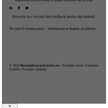
Recenzia ta e cel mai bun feedback pentru alți studenți.
Nu mai fi victima țepei – informează-te înainte să plătești.
© 2026
RecenziiLucrareLicenta.ro
- Evaluăm corect. Expunem
fraudele. Protejăm studenții.