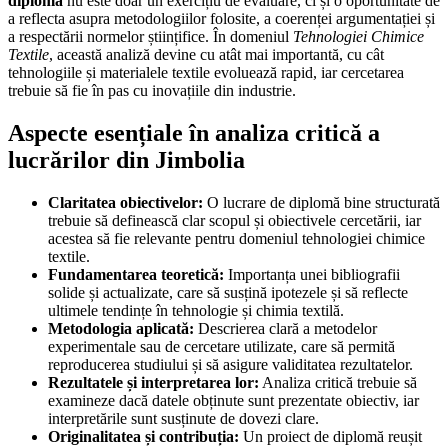
diplomă
nu este doar un exercițiu de evaluare, ci și o oportunitate de
a reflecta asupra metodologiilor folosite, a coerenței argumentației și
a respectării normelor științifice. În domeniul
Tehnologiei Chimice
Textile
, această analiză devine cu atât mai importantă, cu cât
tehnologiile și materialele textile evoluează rapid, iar cercetarea
trebuie să fie în pas cu inovațiile din industrie.
Aspecte esențiale în analiza critică a
lucrărilor din Jimbolia
Claritatea obiectivelor:
O lucrare de diplomă bine structurată
trebuie să definească clar scopul și obiectivele cercetării, iar
acestea să fie relevante pentru domeniul tehnologiei chimice
textile.
Fundamentarea teoretică:
Importanța unei bibliografii
solide și actualizate, care să susțină ipotezele și să reflecte
ultimele tendințe în tehnologie și chimia textilă.
Metodologia aplicată:
Descrierea clară a metodelor
experimentale sau de cercetare utilizate, care să permită
reproducerea studiului și să asigure validitatea rezultatelor.
Rezultatele și interpretarea lor:
Analiza critică trebuie să
examineze dacă datele obținute sunt prezentate obiectiv, iar
interpretările sunt susținute de dovezi clare.
Originalitatea și contribuția:
Un proiect de diplomă reușit