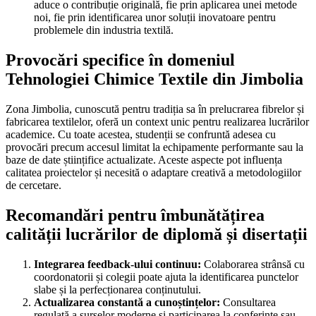
aduce o contribuție originală, fie prin aplicarea unei metode
noi, fie prin identificarea unor soluții inovatoare pentru
problemele din industria textilă.
Provocări specifice în domeniul
Tehnologiei Chimice Textile din Jimbolia
Zona Jimbolia, cunoscută pentru tradiția sa în prelucrarea fibrelor și
fabricarea textilelor, oferă un context unic pentru realizarea lucrărilor
academice. Cu toate acestea, studenții se confruntă adesea cu
provocări precum accesul limitat la echipamente performante sau la
baze de date științifice actualizate. Aceste aspecte pot influența
calitatea proiectelor și necesită o adaptare creativă a metodologiilor
de cercetare.
Recomandări pentru îmbunătățirea
calității lucrărilor de diplomă și disertații
Integrarea feedback-ului continuu:
Colaborarea strânsă cu
coordonatorii și colegii poate ajuta la identificarea punctelor
slabe și la perfecționarea conținutului.
Actualizarea constantă a cunoștințelor:
Consultarea
regulată a surselor moderne și participarea la conferințe sau