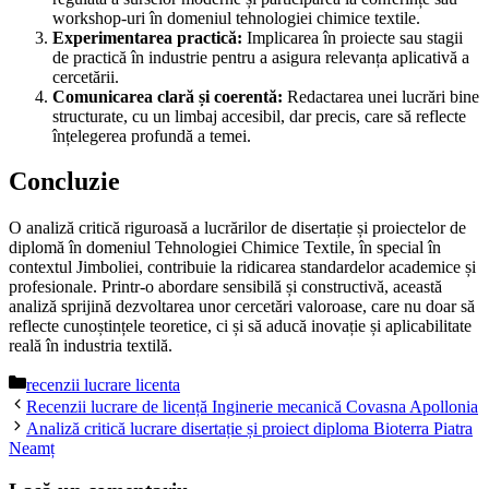
workshop-uri în domeniul tehnologiei chimice textile.
Experimentarea practică:
Implicarea în proiecte sau stagii
de practică în industrie pentru a asigura relevanța aplicativă a
cercetării.
Comunicarea clară și coerentă:
Redactarea unei lucrări bine
structurate, cu un limbaj accesibil, dar precis, care să reflecte
înțelegerea profundă a temei.
Concluzie
O analiză critică riguroasă a lucrărilor de disertație și proiectelor de
diplomă în domeniul Tehnologiei Chimice Textile, în special în
contextul Jimboliei, contribuie la ridicarea standardelor academice și
profesionale. Printr-o abordare sensibilă și constructivă, această
analiză sprijină dezvoltarea unor cercetări valoroase, care nu doar să
reflecte cunoștințele teoretice, ci și să aducă inovație și aplicabilitate
reală în industria textilă.
Categorii
recenzii lucrare licenta
Recenzii lucrare de licență Inginerie mecanică Covasna Apollonia
Analiză critică lucrare disertație și proiect diploma Bioterra Piatra
Neamț