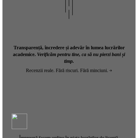
Transparență, încredere și adevăr în lumea lucrărilor
academice.
Verificăm pentru tine, ca să nu pierzi bani și
timp.
Recenzii reale. Fără riscuri. Fără minciuni.
Împreună facem ordine în piața lucrărilor de licență.