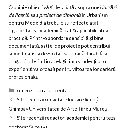
O opinie obiectivă și detaliată asupra unei
lucrări
de licență
sau
proiect de diplomă
în Urbanism
pentru Medgidia trebuie să reflecte atât
rigurozitatea academică, cât și aplicabilitatea
practică. Printr-o abordare sensibilă și bine
documentată, astfel de proiecte pot contribui
semnificativ la dezvoltarea urbană durabilă a
orașului, oferind în același timp studenților o
experiență valoroasă pentru viitoarea lor carieră
profesională.
Categorii
recenzii lucrare licenta
Site recenzii redactare lucrare licență
Ghimbav Universitatea de Arte Târgu Mureș
Site recenzii redactori academici pentru teza
doctorat Suceava