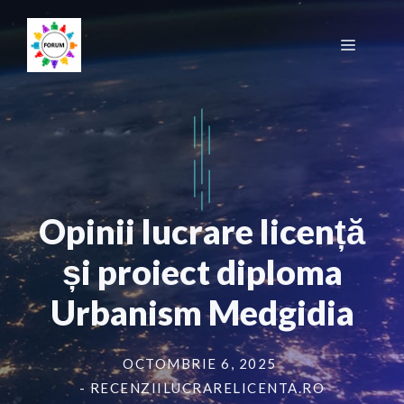
Sari
la
Meniu
conținut
Opinii lucrare licență
și proiect diploma
Urbanism Medgidia
OCTOMBRIE 6, 2025
- RECENZIILUCRARELICENTA.RO