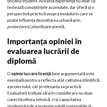
oricărui student. Această experiență nu doar că
testează cunoștințele acumulate, dar oferă și o
perspectivă practică asupra modului în care se
poate influența dezvoltarea urbană prin
proiectare și planificare
atentă.
Importanța opiniei în
evaluarea lucrării de
diplomă
O
opinie lucrare licență
bine argumentată este
esențială pentru a reflecta atât calitatea științifică
a proiectului, cât și relevanța sa practică.
Evaluatorii trebuie să ia în considerare nu doar
corectitudinea tehnică, ci și capacitatea
studentului de a propune soluții sustenabile și